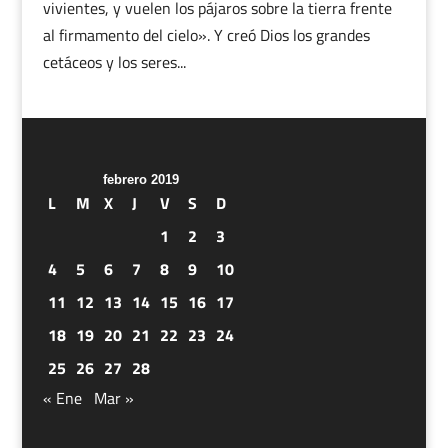
vivientes, y vuelen los pájaros sobre la tierra frente
al firmamento del cielo». Y creó Dios los grandes
cetáceos y los seres...
febrero 2019
L
M
X
J
V
S
D
1
2
3
4
5
6
7
8
9
10
11
12
13
14
15
16
17
18
19
20
21
22
23
24
25
26
27
28
« Ene
Mar »