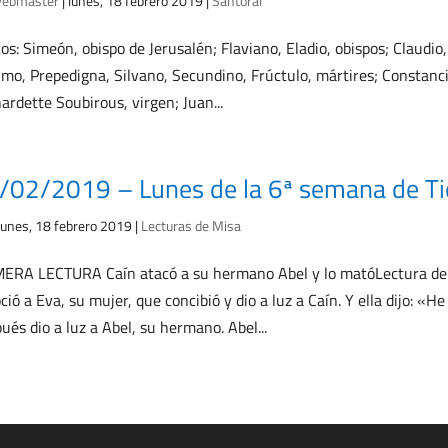
ebmaster
|
lunes, 18 febrero 2019
|
Santoral
os: Simeón, obispo de Jerusalén; Flaviano, Eladio, obispos; Claudio,
mo, Prepedigna, Silvano, Secundino, Frúctulo, mártires; Constanci
ardette Soubirous, virgen; Juan...
/02/2019 – Lunes de la 6ª semana de Ti
lunes, 18 febrero 2019
|
Lecturas de Misa
ERA LECTURA Caín atacó a su hermano Abel y lo matóLectura del l
ció a Eva, su mujer, que concibió y dio a luz a Caín. Y ella dijo: «
ués dio a luz a Abel, su hermano. Abel...