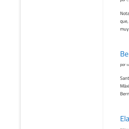
Nota
que,
muy 
Be
por
w
Sant
Máxi
Bern
El