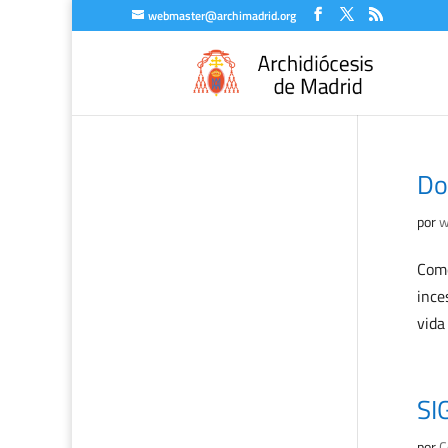
webmaster@archimadrid.org
Do
por
w
Come
ince
vida
SI
por
C