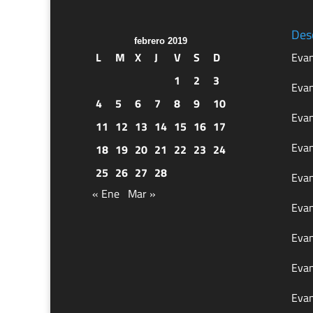
Des
febrero 2019
L
M
X
J
V
S
D
Evan
1
2
3
Evan
4
5
6
7
8
9
10
Evan
11
12
13
14
15
16
17
Evan
18
19
20
21
22
23
24
25
26
27
28
Evan
« Ene
Mar »
Evan
Evan
Evan
Evan