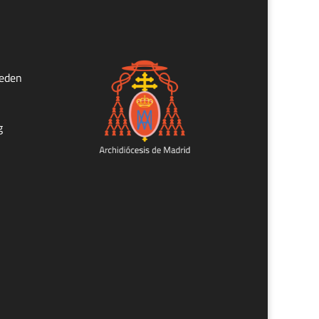
ueden
g