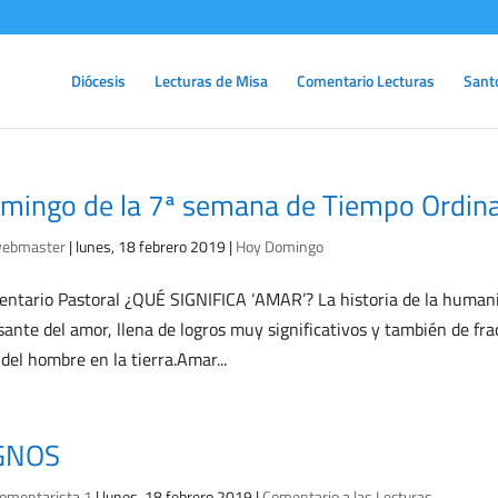
Diócesis
Lecturas de Misa
Comentario Lecturas
Sant
mingo de la 7ª semana de Tiempo Ordin
ebmaster
|
lunes, 18 febrero 2019
|
Hoy Domingo
ntario Pastoral ¿QUÉ SIGNIFICA ‘AMAR’? La historia de la humani
sante del amor, llena de logros muy significativos y también de fr
 del hombre en la tierra.Amar...
GNOS
omentarista 1
|
lunes, 18 febrero 2019
|
Comentario a las Lecturas