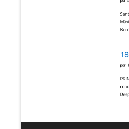
por
w
Sant
Máxi
Bern
18
por
|
PRIM
cono
Desp