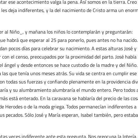
ntar ese acontecimiento valga la pena. Así somos en la tierra. Creo
ría les deja indiferentes, y la del nacimiento de Cristo arma un enor
er al Niño_, y mañana los niños lo contemplarán y preguntarán:
que habrá que esperar al 25 para ponerlo, pues antes no ha nacido.
n pocos días para celebrar su nacimiento. A estas alturas José y
 con el censo, preocupados por la proximidad del parto. José había
el ángel y desde entonces se hace custodio de la madre y del Niño.
las que tenía unos meses atrás. Su vida se centra en cumplir ese
on todas sus fuerzas y confiando plenamente en la providencia div
María y su alumbramiento alumbraría el mundo entero. Pero todos 
más está enterado. En la caravana se hablaría del precio de las cos
 de Herodes o de la moda griega. Todos permanecían indiferentes a 
us pecados. Sólo José y María esperan, Isabel también, pero estaba
s veces indiferente ante esta pregunta. Nos preocupa la lotería,