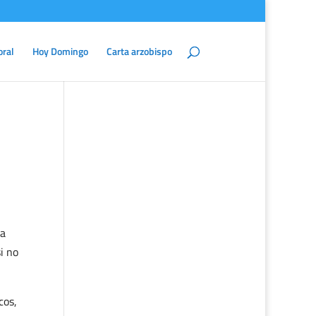
oral
Hoy Domingo
Carta arzobispo
ña
i no
cos,