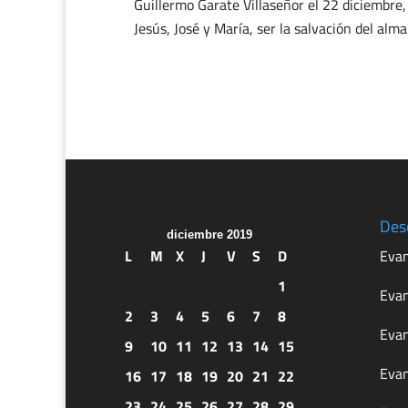
Guillermo Garate Villaseñor
el 22 diciembre,
Jesús, José y María, ser la salvación del al
Des
diciembre 2019
L
M
X
J
V
S
D
Evan
1
Evan
2
3
4
5
6
7
8
Evan
9
10
11
12
13
14
15
Evan
16
17
18
19
20
21
22
23
24
25
26
27
28
29