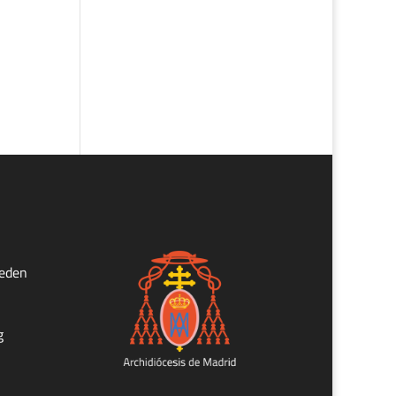
ueden
g