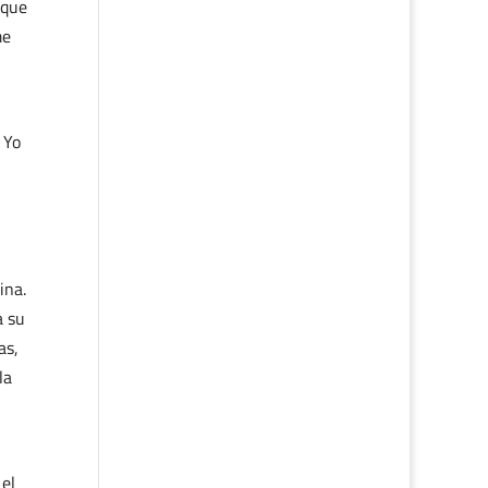
 que
me
 Yo
ina.
a su
as,
la
 el