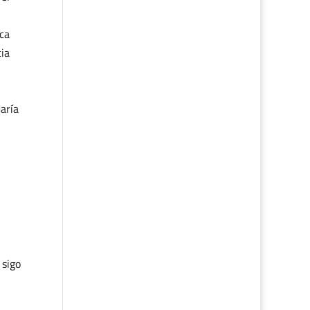
rca
ia
aría
 sigo