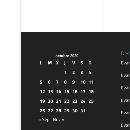
Des
octubre 2020
L
M
X
J
V
S
D
Evan
1
2
3
4
Evan
5
6
7
8
9
10
11
Evan
12
13
14
15
16
17
18
Evan
19
20
21
22
23
24
25
26
27
28
29
30
31
Evan
« Sep
Nov »
Evan