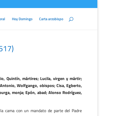
oral
Hoy Domingo
Carta arzobispo
617)
, Quintín, mártires; Lucila, virgen y mártir;
 Antonio, Wolfgango, obispos; Cisa, Egberto,
tburga, monja; Epón, abad; Alonso Rodríguez,
a la cama con un mandato de parte del Padre