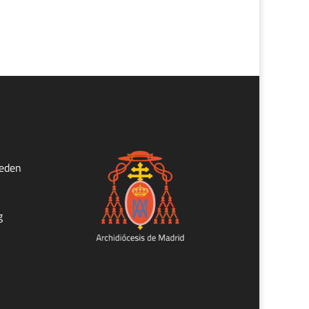
ueden
g