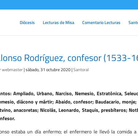
Diócesis
Lecturas de Misa
Comentario Lecturas
Sant
lonso Rodríguez, confesor (1533-1
r
webmaster
|
sábado, 31 octubre 2020
|
Santoral
ntos: Ampliado, Urbano, Narciso, Nemesio, Estratónica, Seleucio
mesio, diácono y mártir; Abaido, confesor; Baudacario, monje;
tvino, anacoretas; Nicolás, Leonardo, Staquis, presbíteros; No
nfesor.
onso estaba un día enfermo; el enfermero le llevó la comida 