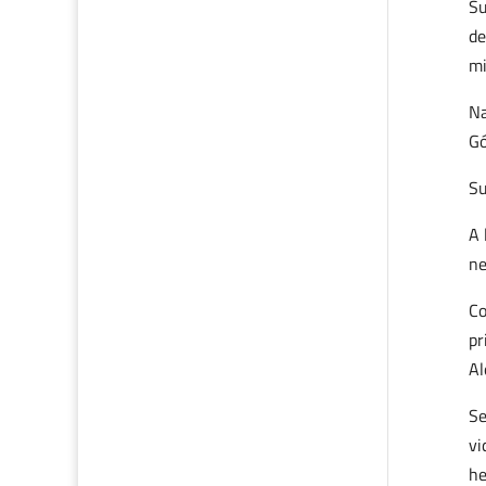
Su
de
mi
Na
Gó
Su
A 
ne
Co
pr
Al
Se
vi
he