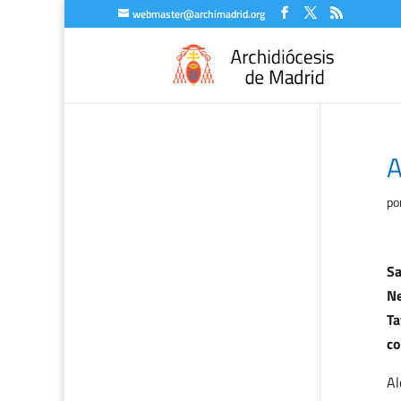
webmaster@archimadrid.org
A
po
Sa
Ne
Ta
co
Al