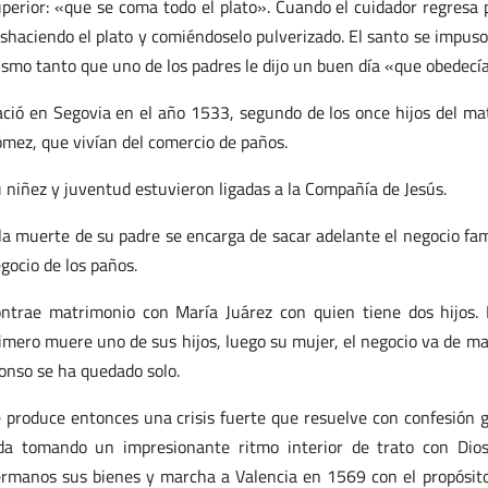
perior: «que se coma todo el plato». Cuando el cuidador regresa p
shaciendo el plato y comiéndoselo pulverizado. El santo se impuso 
smo tanto que uno de los padres le dijo un buen día «que obedecía
ció en Segovia en el año 1533, segundo de los once hijos del m
mez, que vivían del comercio de paños.
 niñez y juventud estuvieron ligadas a la Compañía de Jesús.
la muerte de su padre se encarga de sacar adelante el negocio fam
gocio de los paños.
ntrae matrimonio con María Juárez con quien tiene dos hijos. 
imero muere uno de sus hijos, luego su mujer, el negocio va de mal 
onso se ha quedado solo.
 produce entonces una crisis fuerte que resuelve con confesión
da tomando un impresionante ritmo interior de trato con Dio
rmanos sus bienes y marcha a Valencia en 1569 con el propósito