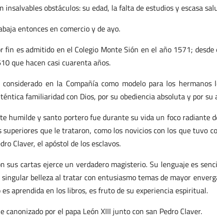
n insalvables obstáculos: su edad, la falta de estudios y escasa sal
abaja entonces en comercio y de ayo.
r fin es admitido en el Colegio Monte Sión en el año 1571; desde 
10 que hacen casi cuarenta años.
 considerado en la Compañía como modelo para los hermanos le
téntica familiaridad con Dios, por su obediencia absoluta y por su 
te humilde y santo portero fue durante su vida un foco radiante de
s superiores que le trataron, como los novicios con los que tuvo 
dro Claver, el apóstol de los esclavos.
n sus cartas ejerce un verdadero magisterio. Su lenguaje es sencil
 singular belleza al tratar con entusiasmo temas de mayor enverga
 es aprendida en los libros, es fruto de su experiencia espiritual.
e canonizado por el papa León XIII junto con san Pedro Claver.