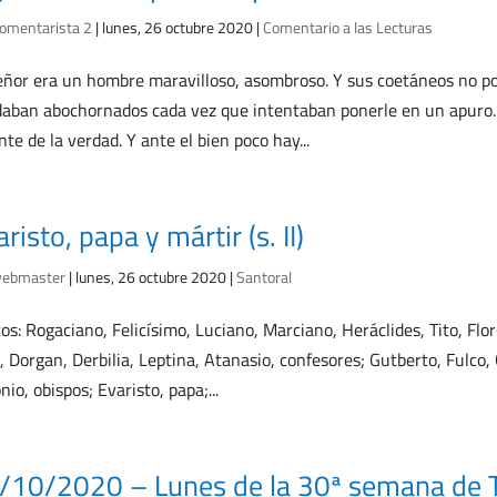
omentarista 2
|
lunes, 26 octubre 2020
|
Comentario a las Lecturas
eñor era un hombre maravilloso, asombroso. Y sus coetáneos no pod
aban abochornados cada vez que intentaban ponerle en un apuro. 
te de la verdad. Y ante el bien poco hay...
risto, papa y mártir (s. II)
ebmaster
|
lunes, 26 octubre 2020
|
Santoral
os: Rogaciano, Felicísimo, Luciano, Marciano, Heráclides, Tito, Flor
, Dorgan, Derbilia, Leptina, Atanasio, confesores; Gutberto, Fulco,
nio, obispos; Evaristo, papa;...
/10/2020 – Lunes de la 30ª semana de T