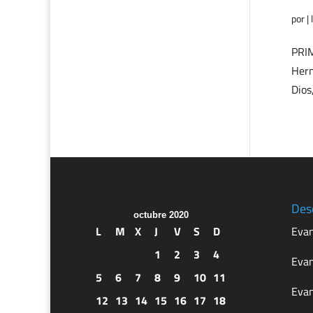
por
|
PRIM
Herm
Dios
Des
octubre 2020
L
M
X
J
V
S
D
Evan
1
2
3
4
Evan
5
6
7
8
9
10
11
Evan
12
13
14
15
16
17
18