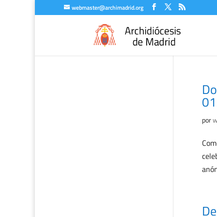
webmaster@archimadrid.org
Do
01
por
w
Come
cele
anón
De