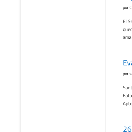
por
C
El S
qued
aman
Eva
por
w
Sant
Eata
Apto
26