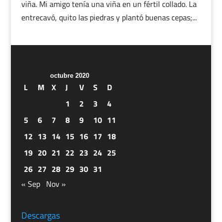
viña. Mi amigo tenía una viña en un fértil collado. La
entrecavó, quito las piedras y plantó buenas cepas;...
octubre 2020
L
M
X
J
V
S
D
1
2
3
4
5
6
7
8
9
10
11
12
13
14
15
16
17
18
19
20
21
22
23
24
25
26
27
28
29
30
31
« Sep
Nov »
Descargas