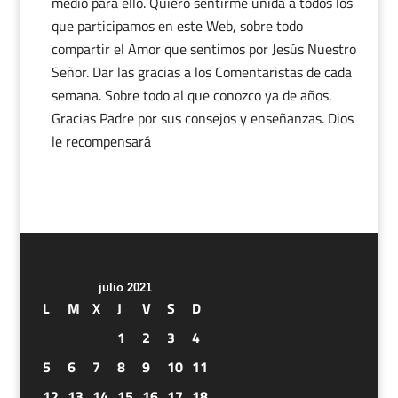
medio para ello. Quiero sentirme unida a todos los
que participamos en este Web, sobre todo
compartir el Amor que sentimos por Jesús Nuestro
Señor. Dar las gracias a los Comentaristas de cada
semana. Sobre todo al que conozco ya de años.
Gracias Padre por sus consejos y enseñanzas. Dios
le recompensará
julio 2021
L
M
X
J
V
S
D
1
2
3
4
5
6
7
8
9
10
11
12
13
14
15
16
17
18