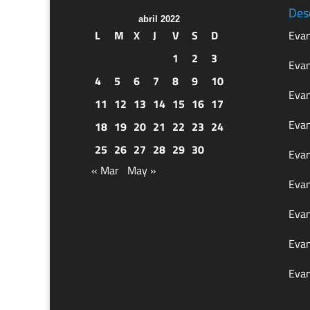
Des
abril 2022
L
M
X
J
V
S
D
Evan
1
2
3
Evan
4
5
6
7
8
9
10
Evan
11
12
13
14
15
16
17
Evan
18
19
20
21
22
23
24
25
26
27
28
29
30
Evan
« Mar
May »
Evan
Evan
Evan
Evan