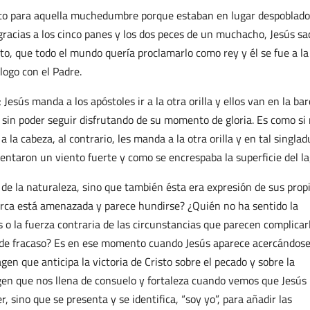
nto para aquella muchedumbre porque estaban en lugar despoblado
gracias a los cinco panes y los dos peces de un muchacho, Jesús sa
ito, que todo el mundo quería proclamarlo como rey y él se fue a la
logo con el Padre.
Jesús manda a los apóstoles ir a la otra orilla y ellos van en la bar
o sin poder seguir disfrutando de su momento de gloria. Es como si
a la cabeza, al contrario, les manda a la otra orilla y en tal singlad
mentaron un viento fuerte y como se encrespaba la superficie del la
de la naturaleza, sino que también ésta era expresión de sus prop
arca está amenazada y parece hundirse? ¿Quién no ha sentido la
s o la fuerza contraria de las circunstancias que parecen complicar
de fracaso? Es en ese momento cuando Jesús aparece acercándose
en que anticipa la victoria de Cristo sobre el pecado y sobre la
agen que nos llena de consuelo y fortaleza cuando vemos que Jesús
 sino que se presenta y se identifica, “soy yo”, para añadir las