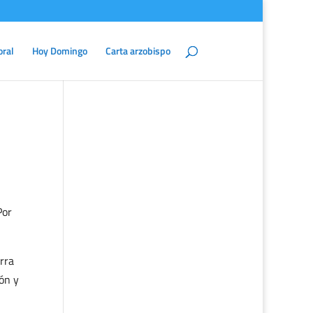
oral
Hoy Domingo
Carta arzobispo
Por
rra
ón y