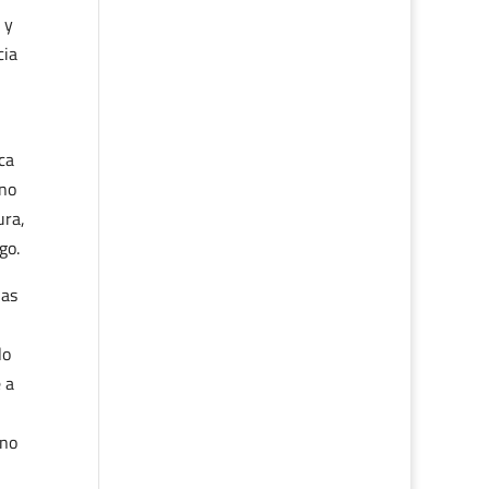
 y
cia
ca
 no
ura,
go.
ias
lo
 a
 no