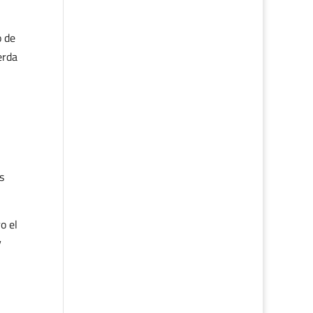
o de
erda
s
o el
y