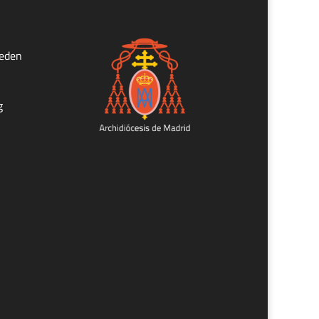
ueden
g