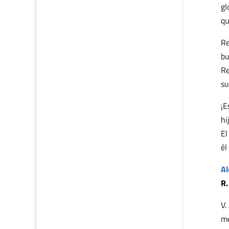
gl
qu
Re
bu
Re
su
¡E
hi
El
él
Al
R.
V.
me