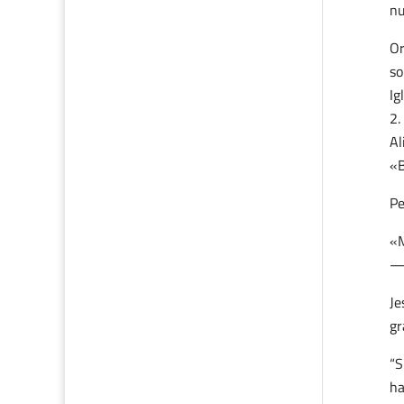
nu
Or
so
Ig
Al
«B
Pe
«M
Je
gr
“S
ha