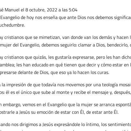
sé Manuel
el 8 octubre, 2022 a las 5:04
 Evangelio de hoy nos enseña que ante Dios nos debemos signific
uchedumbre.
y cristianos que se mimetizan, van donde van los demás y hacen l
 mujer del Evangelio, debemos seguirlo: clamar a Dios, bendecirlo, d
y cristianos que quizás, les gustaría expresarse, pero les han di
amblea; les han educado en qué tienen que decir y cómo estar en 
presarse delante de Dios, que eso ya lo hacen los curas.
 la impresión de que todavía nos movemos por una teología mosaic
os: él es el único que sube al monte y recibe el mensaje y, después,
n embargo, vemos en el Evangelio que la mujer se arranca espontá
strarle a Jesús su emoción de estar con Él, de estar ante Él.
ando nos dirigimos a Jesús expresándole lo íntimo, los sentimient