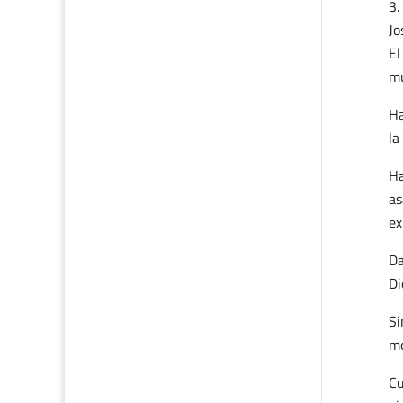
Jo
El
m
Ha
la
Ha
as
ex
Da
Di
Si
mo
Cu