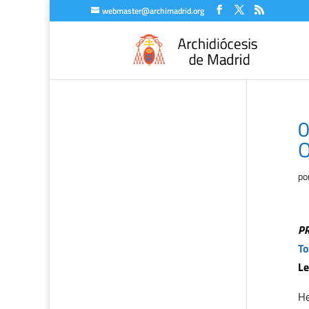
webmaster@archimadrid.org
0
O
po
P
To
Le
H