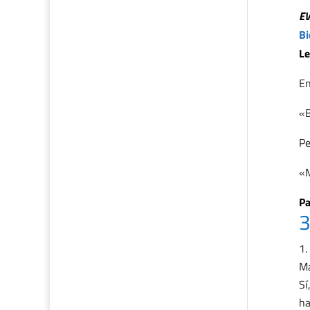
E
Bi
Le
En
«B
Pe
«M
Pa
3
Ma
Sí
ha