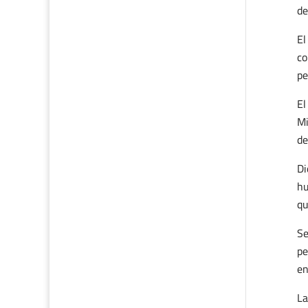
de
El
co
pe
El
Mi
de
Di
hu
qu
Se
pe
en
La