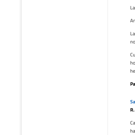
La
An
La
no
Cu
ho
he
Pa
Sa
R.
Ca
ha