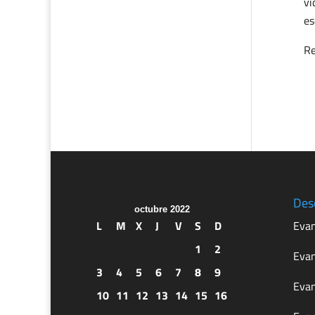
vi
es
Re
Des
octubre 2022
L
M
X
J
V
S
D
Evan
1
2
Evan
3
4
5
6
7
8
9
Evan
10
11
12
13
14
15
16