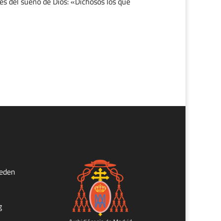
es del sueño de Dios: «Dichosos los que
ueden
g