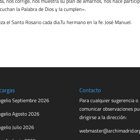
da, nos corrige, nos muestra su plan de amarnos, nos hace partícip
cuchan la Palabra de Dios y la cumplen».
za el Santo Rosario cada dia.Tu hermano en la fe: José Manuel.
cargas
Contacto
gelio Septiembre 2026
Para cualquier sugerencia o
comunicar observaciones p
gelio Agosto 2026
dirigirse a la dirección:
gelio Julio 2026
webmaster@archimadrid.or