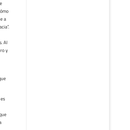
e
 Cómo
e a
cia”.
. Al
tro y
que
 es
 que
a