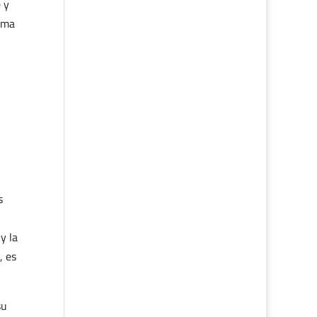
 y
isma
s
y la
, es
su