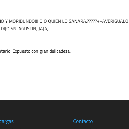
O Y MORIBUNDO!!! Q O QUIEN LO SANARA.?????++AVERIGUALO
 DIJO SN. AGUSTIN, JAJAJ
ario. Expuesto con gran delicadeza.
cargas
Contacto