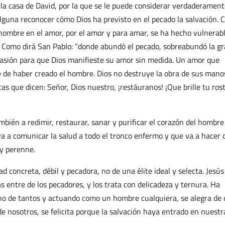
a casa de David, por la que se le puede considerar verdaderament
lguna reconocer cómo Dios ha previsto en el pecado la salvación.
ombre en el amor, por el amor y para amar, se ha hecho vulnerabl
. Como dirá San Pablo: “donde abundó el pecado, sobreabundó la gra
ocasión para que Dios manifieste su amor sin medida. Un amor que
e de haber creado el hombre. Dios no destruye la obra de sus manos
as que dicen: Señor, Dios nuestro, ¡restáuranos! ¡Que brille tu ros
también a redimir, restaurar, sanar y purificar el corazón del hombre
va a comunicar la salud a todo el tronco enfermo y que va a hacer 
y perenne.
 concreta, débil y pecadora, no de una élite ideal y selecta. Jesús
 entre de los pecadores, y los trata con delicadeza y ternura. Ha
uno de tantos y actuando como un hombre cualquiera, se alegra de
e nosotros, se felicita porque la salvación haya entrado en nuestr