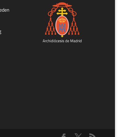
ueden
g