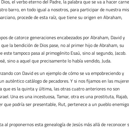
e Dios, el verbo eterno del Padre, la palabra que se va a hacer carne
tro barro, en todo igual a nosotros, para participar de nuestra m
arciano, procede de esta raíz, que tiene su origen en Abraham,
grupos de catorce generaciones encabezados por Abraham, David y
n que la bendición de Dios pase, no al primer hijo de Abraham, su
De este tampoco pasa al primogénito Esaú, sino al segundo, Jacob.
osé, sino a aquel que precisamente lo había vendido, Juda.
enzando con David es un ejemplo de cómo se va empobreciendo y
n auténtico catálogo de pecadores. Y si nos fijamos en las mujere
 que es la quinta y última, las otras cuatro anteriores no son
rael. Una es una incestuosa, Tamar, otra es una prostituta, Rajab, 
er que podría ser presentable, Rut, pertenece a un pueblo enemigo
sta al proponernos esta genealogía de Jesús más allá de reconocer 