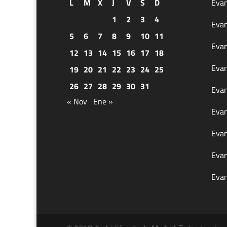
L
M
X
J
V
S
D
Evan
1
2
3
4
Evan
5
6
7
8
9
10
11
Evan
12
13
14
15
16
17
18
Evan
19
20
21
22
23
24
25
26
27
28
29
30
31
Evan
« Nov
Ene »
Evan
Evan
Evan
Evan