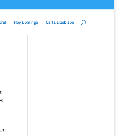
oral
Hoy Domingo
Carta arzobispo
s
es
ham,