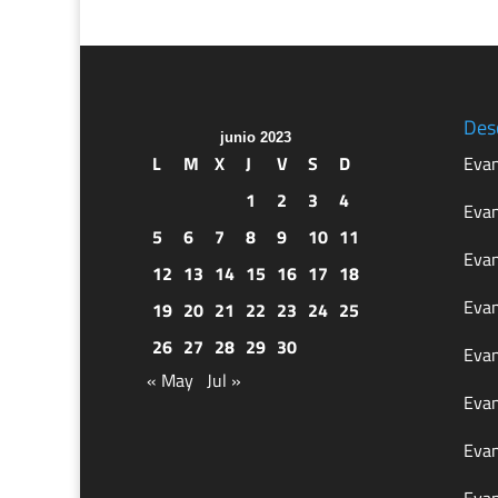
Des
junio 2023
L
M
X
J
V
S
D
Evan
1
2
3
4
Evan
5
6
7
8
9
10
11
Evan
12
13
14
15
16
17
18
Evan
19
20
21
22
23
24
25
26
27
28
29
30
Evan
« May
Jul »
Evan
Evan
Evan