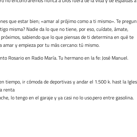
ro no encontraremos nunca a Dios fuera de la vida y de espaldas a
nes que estar bien; «amar al prójimo como a ti mismo». Te pregun
tigo misma? Nadie da lo que no tiene, por eso, cuídate, ámate,
 próximos, sabiendo que lo que piensas de ti determina en qué te
 a amar y empieza por tu más cercano: tú mismo.
nto Rosario en Radio María. Tu hermano en la fe: José Manuel.
n tiempo, ir cómoda de deportivas y andar el 1.500 k. hast la Igles
na renta
che, lo tengo en el garaje y ya casi no lo uso.pero entre gasolina.