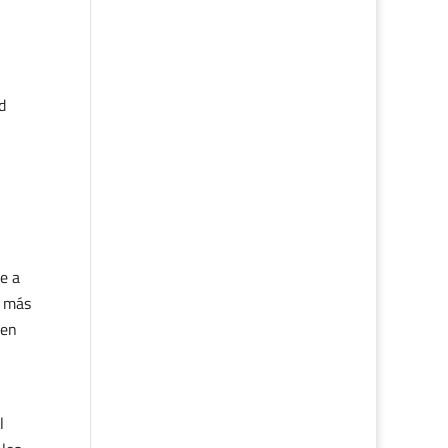
d
e a
s más
 en
l