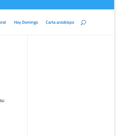
oral
Hoy Domingo
Carta arzobispo
 su