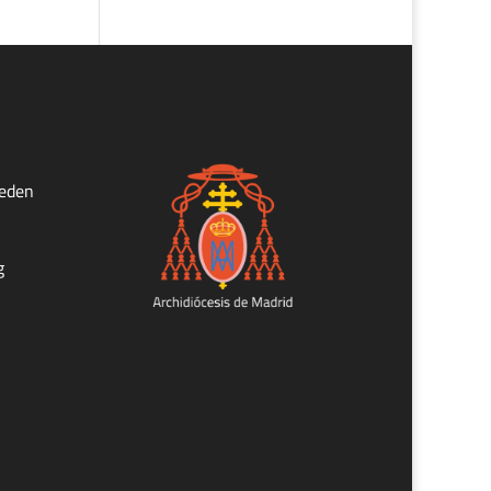
ueden
g