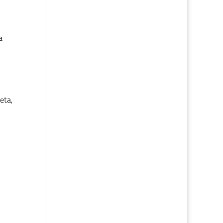
a
l
eta,