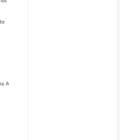
 los
to:
ia. A