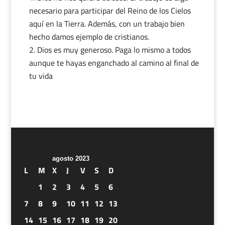
necesario para participar del Reino de los Cielos
aquí en la Tierra. Además, con un trabajo bien
hecho damos ejemplo de cristianos.
2. Dios es muy generoso. Paga lo mismo a todos
aunque te hayas enganchado al camino al final de
tu vida
agosto 2023
L
M
X
J
V
S
D
1
2
3
4
5
6
7
8
9
10
11
12
13
14
15
16
17
18
19
20