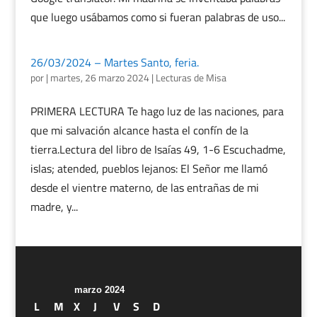
que luego usábamos como si fueran palabras de uso...
26/03/2024 – Martes Santo, feria.
por
|
martes, 26 marzo 2024
|
Lecturas de Misa
PRIMERA LECTURA Te hago luz de las naciones, para
que mi salvación alcance hasta el confín de la
tierra.Lectura del libro de Isaías 49, 1-6 Escuchadme,
islas; atended, pueblos lejanos: El Señor me llamó
desde el vientre materno, de las entrañas de mi
madre, y...
marzo 2024
L
M
X
J
V
S
D