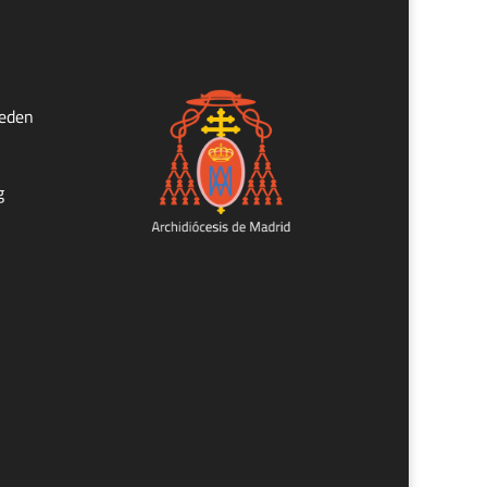
ueden
g