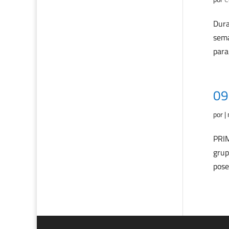
Dura
sema
para
09
por
|
PRIM
grup
pose