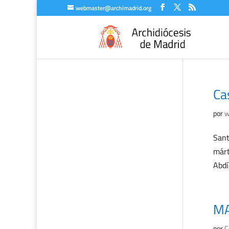
webmaster@archimadrid.org
Ca
por
w
Sant
márt
Abdí
MA
por
C