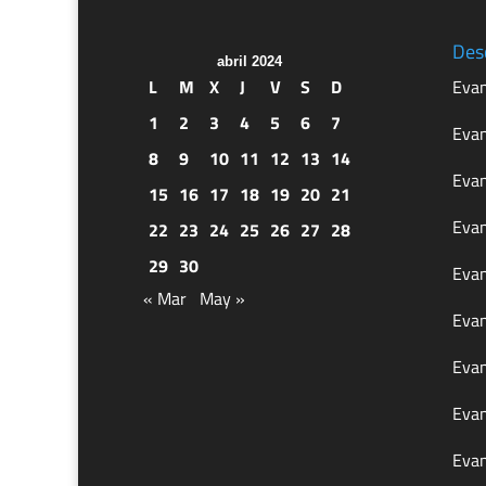
Des
abril 2024
L
M
X
J
V
S
D
Evan
1
2
3
4
5
6
7
Evan
8
9
10
11
12
13
14
Evan
15
16
17
18
19
20
21
Evan
22
23
24
25
26
27
28
29
30
Evan
« Mar
May »
Evan
Evan
Evan
Evan