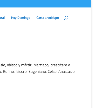
oral
Hoy Domingo
Carta arzobispo
esio, obispo y mártir; Marziabo, presbítero y
o, Rufino, Isidoro, Eugeniano, Celso, Anastasio,