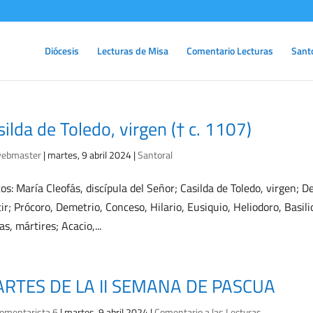
Diócesis
Lecturas de Misa
Comentario Lecturas
Sant
silda de Toledo, virgen († c. 1107)
ebmaster
|
martes, 9 abril 2024
|
Santoral
os: María Cleofás, discípula del Señor; Casilda de Toledo, virgen; D
ir; Prócoro, Demetrio, Conceso, Hilario, Eusiquio, Heliodoro, Basili
as, mártires; Acacio,...
RTES DE LA II SEMANA DE PASCUA
omentarista 6
|
martes, 9 abril 2024
|
Comentario a las Lecturas