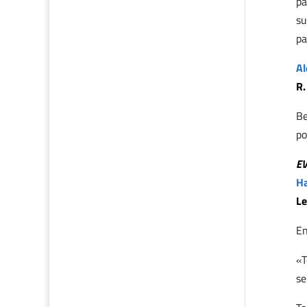
pa
su
pa
Al
R.
Be
po
E
Ha
Le
En
«T
se