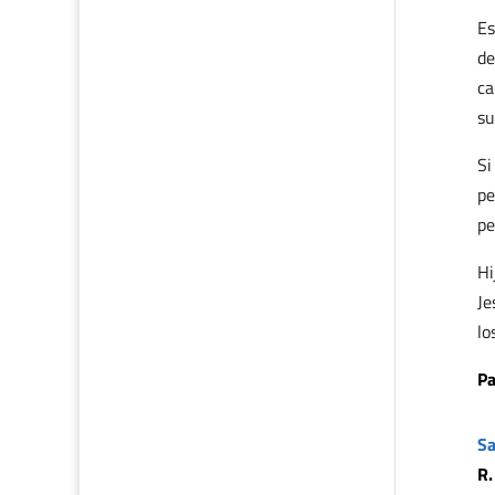
Es
de
ca
su
Si
pe
pe
Hi
Je
lo
Pa
Sa
R.