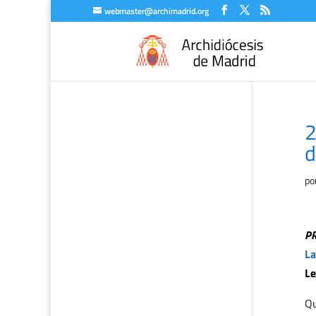
webmaster@archimadrid.org
2
d
po
P
La
Le
Qu