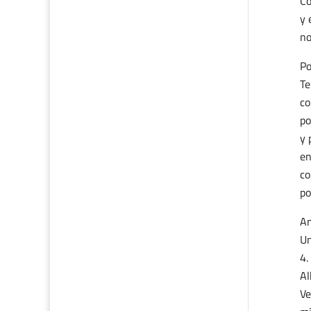
Co
y 
no
Po
Te
co
po
y 
en
co
po
Am
Un
Al
Ve