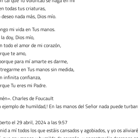
n tal que Tu voluntad se haga en mí
en todas tus criaturas,
 deseo nada más, Dios mío.
ngo mi vida en Tus manos.
 la doy, Dios mío,
n todo el amor de mi corazón,
rque te amo,
porque para mí amarte es darme,
tregarme en Tus manos sin medida,
n infinita confianza,
rque Tu eres mi Padre.
én». Charles de Foucault
 ejemplo de humildad,! En las manos del Señor nada puede turbarn
berto
el 29 abril, 2024 a las 9:57
nid a mí todos los que estáis cansados y agobiados, y yo os alivia