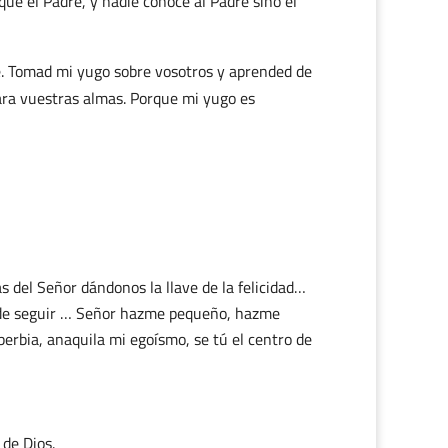
ue el Padre, y nadie conoce al Padre sino el
ré. Tomad mi yugo sobre vosotros y aprended de
ara vuestras almas. Porque mi yugo es
s del Señor dándonos la llave de la felicidad…
 de seguir … Señor hazme pequeño, hazme
berbia, anaquila mi egoísmo, se tú el centro de
 de Dios.