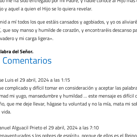
do me ha sido entregado por mi Padre, y nadie conoce al Hijo más q
jo y aquel a quien el Hijo se lo quiera revelar.
nid a mí todos los que estáis cansados y agobiados, y yo os alivia
, que soy manso y humilde de corazón, y encontraréis descanso p
evadero y mi carga ligera».
labra del Señor.
 Comentarios
se Luis
el 29 abril, 2024 a las 1:15
e complicado y difícil tomar en consideración y aceptar las palabra
mad mi yugo, mansedumbre y humildad … este mensaje es difícil
ño, que me deje llevar, hágase tu voluntad y no la mía, mata mi so
 vida.
nuel Alguacil Prieto
el 29 abril, 2024 a las 7:10
enaventurados s los pobres de espíritu, porque de ellos es el Reino