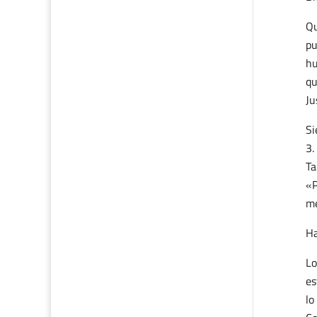
Qu
pu
hu
qu
Ju
Si
Ta
«P
me
Ha
Lo
es
lo