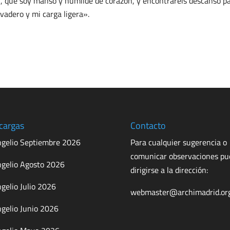
, que soy manso y humilde de corazón, y encontraréis descanso p
evadero y mi carga ligera».
cargas
Contacto
gelio Septiembre 2026
Para cualquier sugerencia o
comunicar observaciones p
gelio Agosto 2026
dirigirse a la dirección:
gelio Julio 2026
webmaster@archimadrid.or
gelio Junio 2026