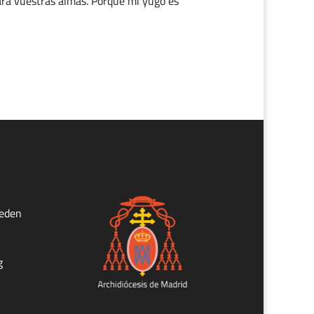
ara vuestras almas. Porque mi yugo es
ueden
g