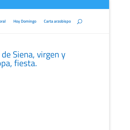
oral
Hoy Domingo
Carta arzobispo
de Siena, virgen y
pa, fiesta.