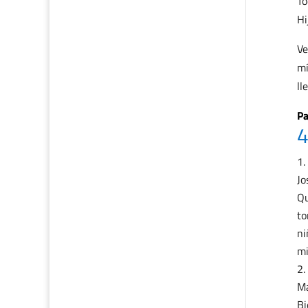
To
Hi
Ve
mí
ll
Pa
4
Jo
Qu
to
ni
mi
Ma
Bi