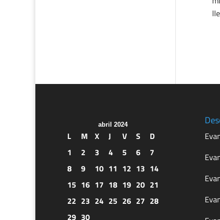
mí
ll
Des
abril 2024
L
M
X
J
V
S
D
Evan
1
2
3
4
5
6
7
Evan
8
9
10
11
12
13
14
Evan
15
16
17
18
19
20
21
Evan
22
23
24
25
26
27
28
29
30