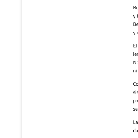
Be
y 
Be
y 
El
le
No
ni
Co
si
po
se
La
du