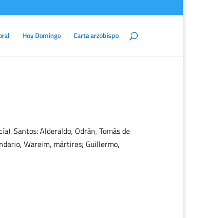
oral
Hoy Domingo
Carta arzobispo
cía). Santos: Alderaldo, Odrán, Tomás de
ndario, Wareim, mártires; Guillermo,