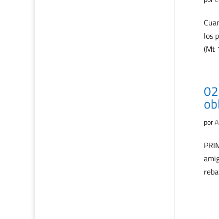
Cuan
los 
(Mt 
02
ob
por
A
PRIM
amig
reba