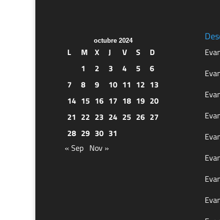
Des
octubre 2024
L
M
X
J
V
S
D
Evan
1
2
3
4
5
6
Evan
7
8
9
10
11
12
13
Evan
14
15
16
17
18
19
20
Evan
21
22
23
24
25
26
27
28
29
30
31
Evan
« Sep
Nov »
Evan
Evan
Evan