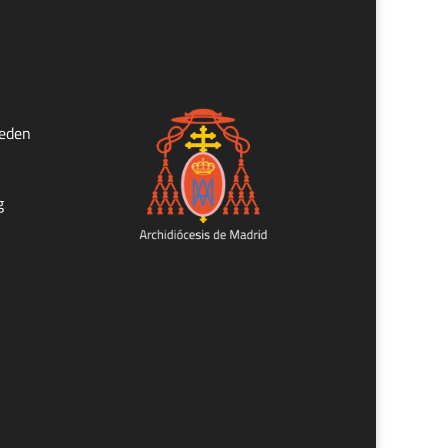
ueden
g