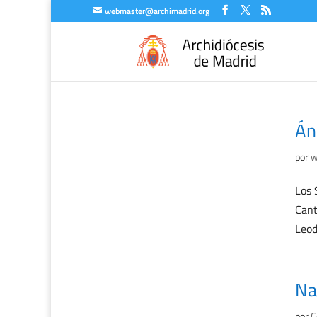
webmaster@archimadrid.org
Án
por
w
Los 
Cant
Leod
Na
por
C