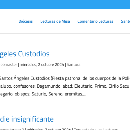
Diócesis
Lecturas de Misa
Comentario Lecturas
Sant
geles Custodios
ebmaster
|
miércoles, 2 octubre 2024
|
Santoral
Santos Ángeles Custodios (Fiesta patronal de los cuerpos de la Poli
alupo, confesores; Dagamundo, abad; Eleuterio, Primo, Cirilo Secu
egario, obispos; Saturio, Sereno, eremitas....
die insignificante
omentarista 9
|
miércoles, 2 octubre 2024
|
Comentario a las Lecturas