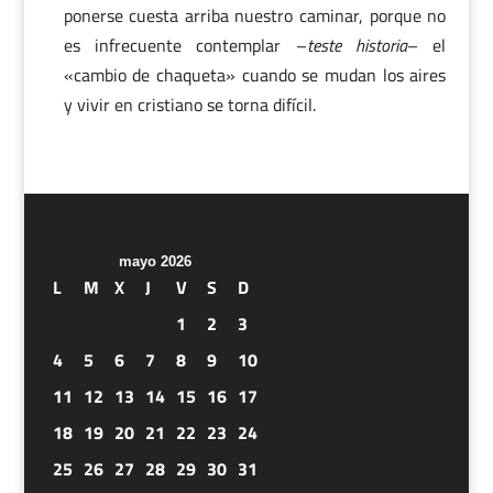
ponerse cuesta arriba nuestro caminar, porque no
es infrecuente contemplar –
teste historia
– el
«cambio de chaqueta» cuando se mudan los aires
y vivir en cristiano se torna difícil.
mayo 2026
L
M
X
J
V
S
D
1
2
3
4
5
6
7
8
9
10
11
12
13
14
15
16
17
18
19
20
21
22
23
24
25
26
27
28
29
30
31