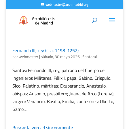
webmaster@archimadrid.org
Fernando III, rey (c. a. 1198-1252)
por
webmaster
|
sábado, 30 mayo 2026
|
Santoral
Santos: Fernando III, rey, patrono del Cuerpo de
Ingenieros Militares; Félix I, papa; Gabino, Críspulo,
Sico, Palatino, mártires; Exuperancio, Anastasio,
obispos; Ausonio, presbítero; Juana de Arco (Lorena),
virgen; Venancio, Basilio, Emilia, confesores; Uberto,
Gamo,...
Buscar la verdad sinceramente