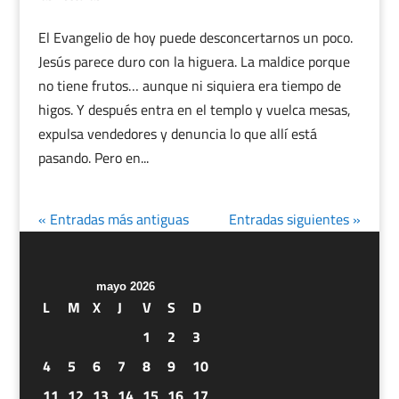
El Evangelio de hoy puede desconcertarnos un poco.
Jesús parece duro con la higuera. La maldice porque
no tiene frutos… aunque ni siquiera era tiempo de
higos. Y después entra en el templo y vuelca mesas,
expulsa vendedores y denuncia lo que allí está
pasando. Pero en...
« Entradas más antiguas
Entradas siguientes »
mayo 2026
L
M
X
J
V
S
D
1
2
3
4
5
6
7
8
9
10
11
12
13
14
15
16
17