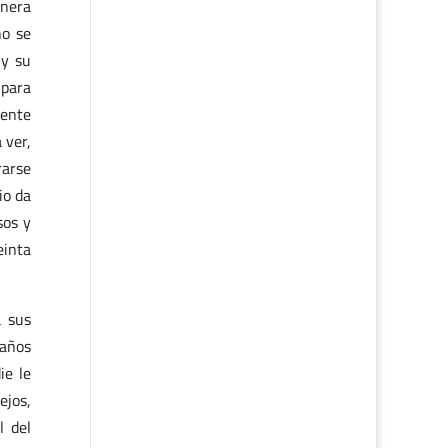
anera
no se
 y su
 para
lente
 ver,
rarse
io da
sos y
einta
a sus
 años
ie le
ejos,
l del