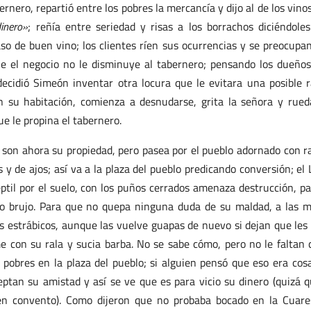
nero, repartió entre los pobres la mercancía y dijo al de los vino
inero»
; reñía entre seriedad y risas a los borrachos diciéndole
so de buen vino; los clientes ríen sus ocurrencias y se preocupa
ue el negocio no le disminuye al tabernero; pensando los dueño
decidió Simeón inventar otra locura que le evitara una posible 
 su habitación, comienza a desnudarse, grita la señora y rued
ue le propina el tabernero.
o son ahora su propiedad, pero pasea por el pueblo adornado con 
y de ajos; así va a la plaza del pueblo predicando conversión; el 
eptil por el suelo, con los puños cerrados amenaza destrucción, pa
o o brujo. Para que no quepa ninguna duda de su maldad, a las 
jos estrábicos, aunque las vuelve guapas de nuevo si dejan que les
me con su rala y sucia barba. No se sabe cómo, pero no le faltan 
pobres en la plaza del pueblo; si alguien pensó que eso era cos
eptan su amistad y así se ve que es para vicio su dinero (quizá 
en convento). Como dijeron que no probaba bocado en la Cuar