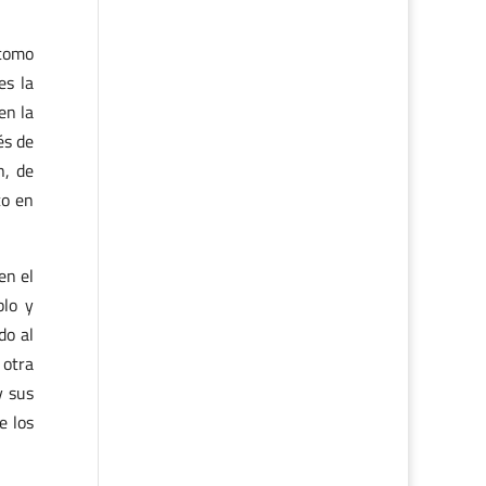
 como
es la
en la
és de
n, de
co en
en el
blo y
do al
 otra
y sus
e los