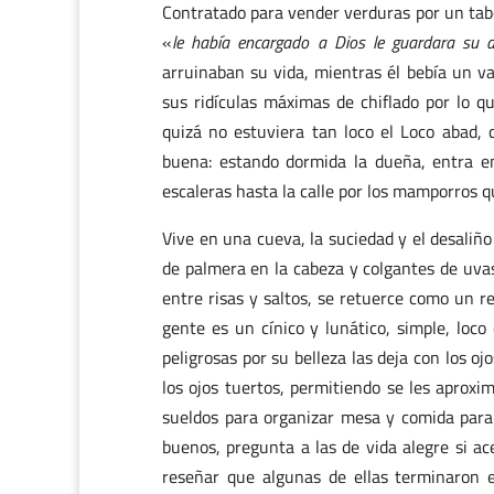
Contratado para vender verduras por un taber
«
le había encargado a Dios le guardara su d
arruinaban su vida, mientras él bebía un va
sus ridículas máximas de chiflado por lo q
quizá no estuviera tan loco el Loco abad, 
buena: estando dormida la dueña, entra en
escaleras hasta la calle por los mamporros q
Vive en una cueva, la suciedad y el desaliñ
de palmera en la cabeza y colgantes de uvas 
entre risas y saltos, se retuerce como un r
gente es un cínico y lunático, simple, loc
peligrosas por su belleza las deja con los o
los ojos tuertos, permitiendo se les aproxi
sueldos para organizar mesa y comida para 
buenos, pregunta a las de vida alegre si ac
reseñar que algunas de ellas terminaron 