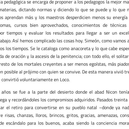
cia pedagógica se encarga de proponer a los pedagogos la mejor m
materias, dictando normas y diciendo lo que se puede y lo que 
os aprendan más y los maestros desperdicien menos su energía
plomas, cursos bien aprovechados, conocimientos de técnicas
 por tiempos y evaluar los resultados para llegar a ser un exce
rabajo. Así hemos complicado las cosas hoy. Simeón, como vamos a
os los tiempos. Se le cataloga como anacoreta y lo que cabe espe
ida de oración y la ascesis de la penitencia; con todo ello, el solitar
resto de los mortales creyentes a ser menos egoístas, más piado
n posible al prójimo con quien se convive. De esta manera vivió tr
e convirtió voluntariamente en Loco.
 años se fue a la parte del desierto donde el abad Nicon tení
ega y recordándoles los compromisos adquiridos. Pasados treinta
jar el retiro para convertirse en su pueblo natal –donde ya nad
e risas, chanzas, lloros, brincos, gritos, gracias, amenazas, cons
 de escándalo para los buenos, acaba siendo la conciencia mora