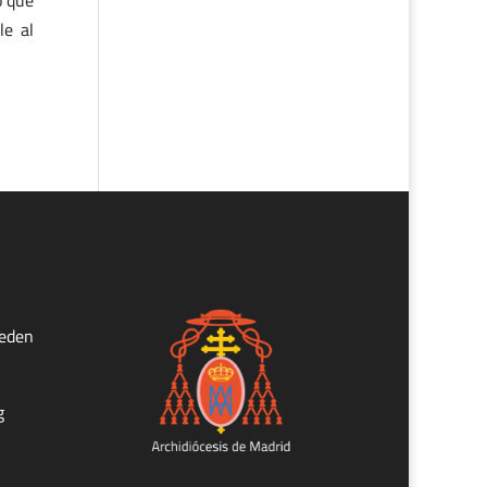
o que
le al
ueden
g