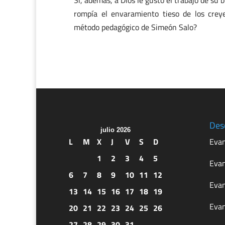
Si, además, a Dios le gustó el trabajo de su
rompía el envaramiento tieso de los crey
método pedagógico de Simeón Salo?
Des
julio 2026
L
M
X
J
V
S
D
Evan
1
2
3
4
5
Evan
6
7
8
9
10
11
12
Evan
13
14
15
16
17
18
19
Evan
20
21
22
23
24
25
26
27
28
29
30
31