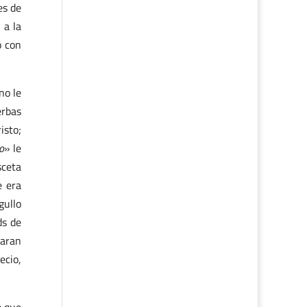
es de
 a la
ó con
no le
erbas
isto;
o
» le
sceta
e era
gullo
ds de
maran
ecio,