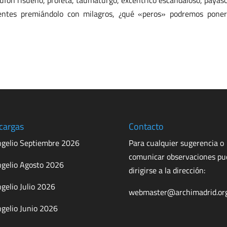
 bufón risueño, profeta, taumaturgo, excéntrico escandaloso, payas
entes premiándolo con milagros, ¿qué «peros» podremos poner
cargas
Contacto
gelio Septiembre 2026
Para cualquier sugerencia o
comunicar observaciones p
gelio Agosto 2026
dirigirse a la dirección:
gelio Julio 2026
webmaster@archimadrid.or
gelio Junio 2026