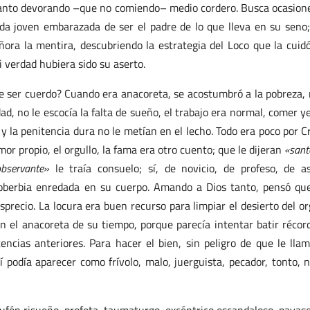
s Santo devorando –que no comiendo– medio cordero. Busca ocasion
da joven embarazada de ser el padre de lo que lleva en su seno;
eñora la mentira, descubriendo la estrategia del Loco que la cuid
 verdad hubiera sido su aserto.
de ser cuerdo? Cuando era anacoreta, se acostumbró a la pobreza, 
ad, no le escocía la falta de sueño, el trabajo era normal, comer y
o y la penitencia dura no le metían en el lecho. Todo era poco por Cr
mor propio, el orgullo, la fama era otro cuento; que le dijeran
«sant
observante»
le traía consuelo; sí, de novicio, de profeso, de a
oberbia enredada en su cuerpo. Amando a Dios tanto, pensó qu
esprecio. La locura era buen recurso para limpiar el desierto del or
n el anacoreta de su tiempo, porque parecía intentar batir récor
cias anteriores. Para hacer el bien, sin peligro de que le lla
sí podía aparecer como frívolo, malo, juerguista, pecador, tonto, n