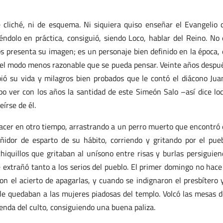
cliché, ni de esquema. Ni siquiera quiso enseñar el Evangelio
ndolo en práctica, consiguió, siendo Loco, hablar del Reino. No 
os presenta su imagen; es un personaje bien definido en la época, 
del modo menos razonable que se pueda pensar. Veinte años despu
bió su vida y milagros bien probados que le contó el diácono Jua
 ver con los años la santidad de este Simeón Salo –así dice lo
írse de él.
acer en otro tiempo, arrastrando a un perro muerto que encontró 
ñidor de esparto de su hábito, corriendo y gritando por el pue
chiquillos que gritaban al unísono entre risas y burlas persiguien
extrañó tanto a los serios del pueblo. El primer domingo no hace
con el acierto de apagarlas, y cuando se indignaron el presbítero 
ue le quedaban a las mujeres piadosas del templo. Volcó las mesas d
renda del culto, consiguiendo una buena paliza.