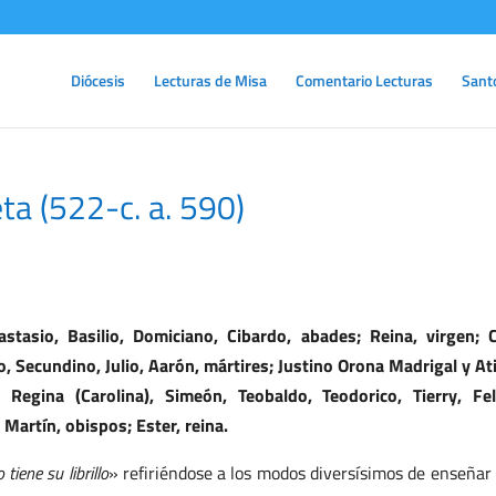
Diócesis
Lecturas de Misa
Comentario Lecturas
Sant
ta (522-c. a. 590)
tasio, Basilio, Domiciano, Cibardo, abades; Reina, virgen; 
, Secundino, Julio, Aarón, mártires; Justino Orona Madrigal y At
Regina (Carolina), Simeón, Teobaldo, Teodorico, Tierry, Fel
 Martín, obispos; Ester, reina.
tiene su librillo
» refiriéndose a los modos diversísimos de enseñar 