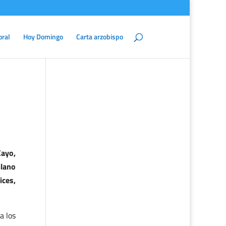
oral
Hoy Domingo
Carta arzobispo
Cayo,
ilano
ices,
a los