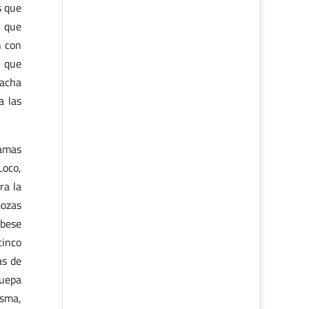
s que
s que
n con
s que
racha
a las
ramas
Loco,
ra la
mozas
 bese
cinco
as de
quepa
esma,