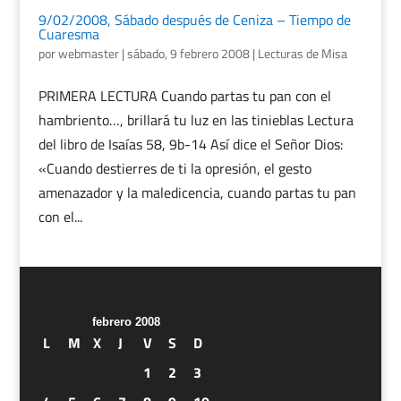
9/02/2008, Sábado después de Ceniza – Tiempo de
Cuaresma
por
webmaster
|
sábado, 9 febrero 2008
|
Lecturas de Misa
PRIMERA LECTURA Cuando partas tu pan con el
hambriento…, brillará tu luz en las tinieblas Lectura
del libro de Isaías 58, 9b-14 Así dice el Señor Dios:
«Cuando destierres de ti la opresión, el gesto
amenazador y la maledicencia, cuando partas tu pan
con el...
febrero 2008
L
M
X
J
V
S
D
1
2
3