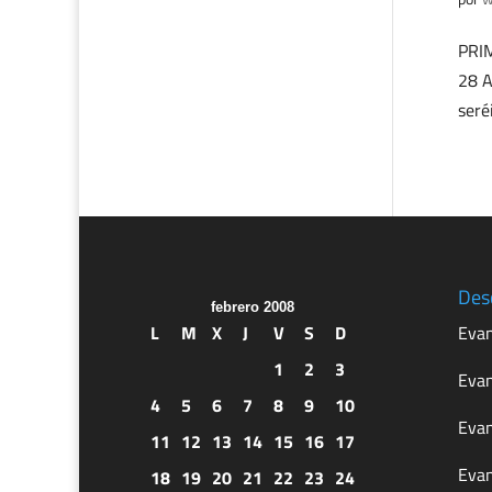
PRIM
28 A
seré
Des
febrero 2008
L
M
X
J
V
S
D
Evan
1
2
3
Evan
4
5
6
7
8
9
10
Evan
11
12
13
14
15
16
17
Evan
18
19
20
21
22
23
24