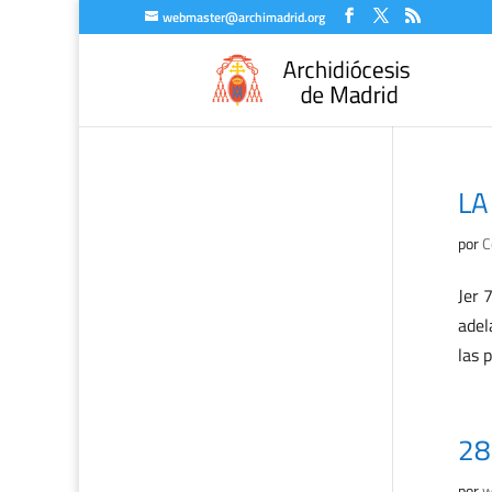
webmaster@archimadrid.org
LA
por
C
Jer 
adel
las 
28
por
w