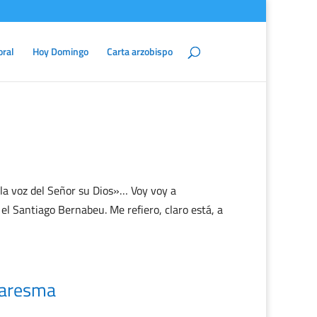
oral
Hoy Domingo
Carta arzobispo
 la voz del Señor su Dios»… Voy voy a
l Santiago Bernabeu. Me refiero, claro está, a
uaresma