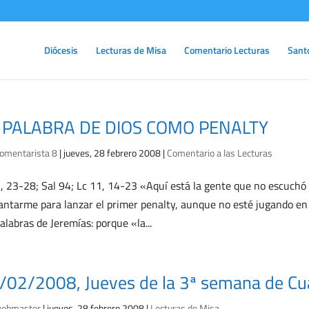
Diócesis
Lecturas de Misa
Comentario Lecturas
Sant
 PALABRA DE DIOS COMO PENALTY
omentarista 8
|
jueves, 28 febrero 2008
|
Comentario a las Lecturas
7, 23-28; Sal 94; Lc 11, 14-23 «Aquí está la gente que no escuchó
antarme para lanzar el primer penalty, aunque no esté jugando en e
palabras de Jeremías: porque «la...
/02/2008, Jueves de la 3ª semana de C
ebmaster
|
jueves, 28 febrero 2008
|
Lecturas de Misa