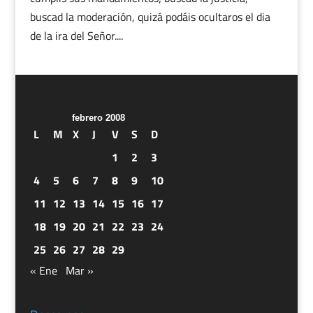
buscad la moderación, quizá podáis ocultaros el dia
de la ira del Señor....
febrero 2008
L
M
X
J
V
S
D
1
2
3
4
5
6
7
8
9
10
11
12
13
14
15
16
17
18
19
20
21
22
23
24
25
26
27
28
29
« Ene
Mar »