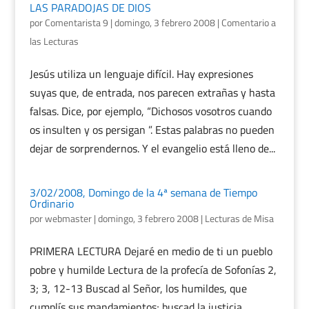
LAS PARADOJAS DE DIOS
por
Comentarista 9
|
domingo, 3 febrero 2008
|
Comentario a
las Lecturas
Jesús utiliza un lenguaje difícil. Hay expresiones
suyas que, de entrada, nos parecen extrañas y hasta
falsas. Dice, por ejemplo, “Dichosos vosotros cuando
os insulten y os persigan ”. Estas palabras no pueden
dejar de sorprendernos. Y el evangelio está lleno de...
3/02/2008, Domingo de la 4ª semana de Tiempo
Ordinario
por
webmaster
|
domingo, 3 febrero 2008
|
Lecturas de Misa
PRIMERA LECTURA Dejaré en medio de ti un pueblo
pobre y humilde Lectura de la profecía de Sofonías 2,
3; 3, 12-13 Buscad al Señor, los humildes, que
cumplís sus mandamientos; buscad la justicia,