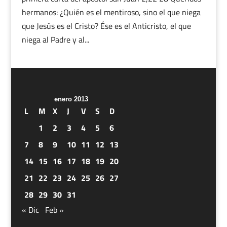
hermanos: ¿Quién es el mentiroso, sino el que niega
que Jesús es el Cristo? Ése es el Anticristo, el que
niega al Padre y al...
enero 2013
L
M
X
J
V
S
D
1
2
3
4
5
6
7
8
9
10
11
12
13
14
15
16
17
18
19
20
21
22
23
24
25
26
27
28
29
30
31
« Dic
Feb »