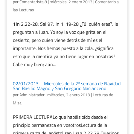
por
Comentarista 8
|
miércoles, 2 enero 2013
|
Comentario a
las Lecturas
1Jn 2,22-28; Sal 97; Jn 1, 19-28 ¿Tú, quién eres?, le
preguntan a Juan. Yo soy la voz que grita en el
desierto, pero quien viene detrás de mí es el
importante. Nos hemos puesto a la cola, ¿significa
esto que la mentira ya no tiene lugar en nosotros?
Cabe muy bien; aún...
02/01/2013 – Miércoles de la 2ª semana de Navidad
San Basilio Magno y San Gregorio Nacianceno
por
Administrador
|
miércoles, 2 enero 2013
|
Lecturas de
Misa
PRIMERA LECTURALo que habéis oído desde el
principio permanezca en vosotrosLectura de la
primera carta del apóstol san Juan 2,22 28 Queridos