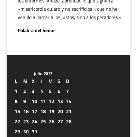
los enfermos. Andad, aprended lo que significa
«misericordia quiero y no sacrificios»: que no he
venido a llamar a los justos, sino a los pecadores.»
Palabra del Señor
julio 2013
L
M
X
J
V
S
D
1
2
3
4
5
6
7
8
9
10
11
12
13
14
15
16
17
18
19
20
21
22
23
24
25
26
27
28
29
30
31