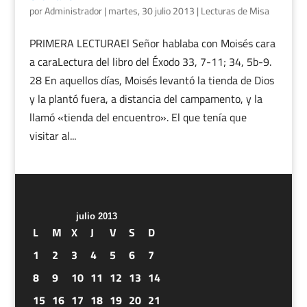
por
Administrador
|
martes, 30 julio 2013
|
Lecturas de Misa
PRIMERA LECTURAEl Señor hablaba con Moisés cara
a caraLectura del libro del Éxodo 33, 7-11; 34, 5b-9.
28 En aquellos días, Moisés levantó la tienda de Dios
y la plantó fuera, a distancia del campamento, y la
llamó «tienda del encuentro». El que tenía que
visitar al...
julio 2013
L
M
X
J
V
S
D
1
2
3
4
5
6
7
8
9
10
11
12
13
14
15
16
17
18
19
20
21