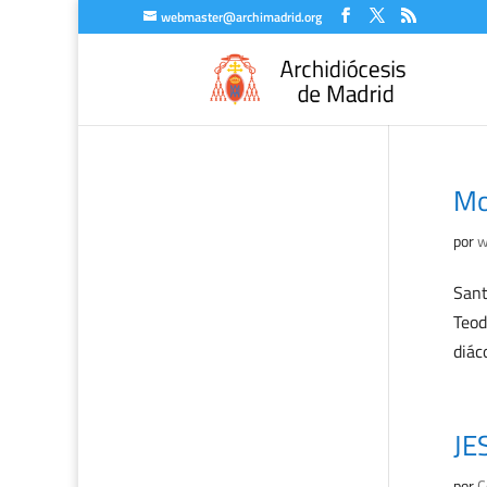
webmaster@archimadrid.org
Moi
por
w
Sant
Teod
diác
JE
por
C