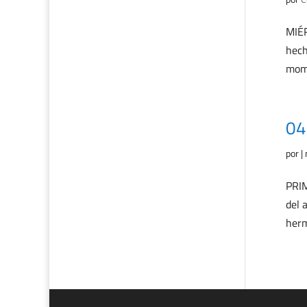
MIÉR
hech
mome
04
por
|
PRIM
del 
herm