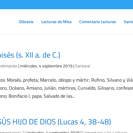
Diócesis
Lecturas de Misa
Comentario Lecturas
Sant
sés (s. XII a. de C.)
ebmaster
|
miércoles, 4 septiembre 2019
|
Santoral
os: Moisés, profeta; Marcelo, obispo y mártir; Rufino, Silvano y Vi
oro, Océano, Amiano, Julián, mártires; Cunialdo, Gilisario, confeso
ono; Bonifacio I, papa. Salvado de las...
SÚS HIJO DE DIOS (Lucas 4, 38-48)
omentarista 7
|
miércoles, 4 septiembre 2019
|
Comentario a las Lecturas