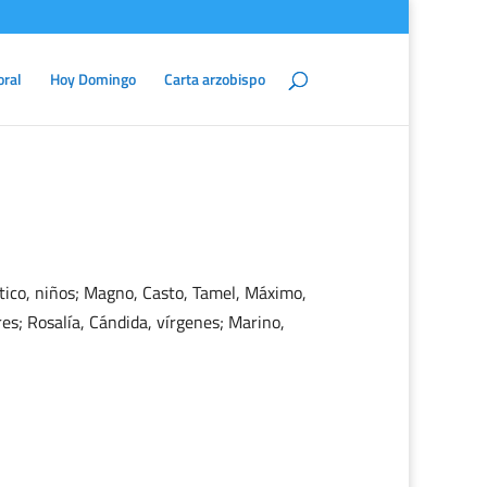
oral
Hoy Domingo
Carta arzobispo
ático, niños; Magno, Casto, Tamel, Máximo,
res; Rosalía, Cándida, vírgenes; Marino,