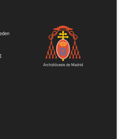
ueden
g