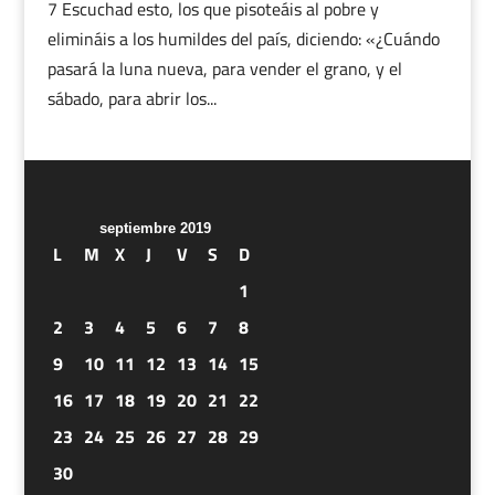
7 Escuchad esto, los que pisoteáis al pobre y
elimináis a los humildes del país, diciendo: «¿Cuándo
pasará la luna nueva, para vender el grano, y el
sábado, para abrir los...
septiembre 2019
L
M
X
J
V
S
D
1
2
3
4
5
6
7
8
9
10
11
12
13
14
15
16
17
18
19
20
21
22
23
24
25
26
27
28
29
30