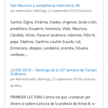
San Mauricio y compañeros mártires (s. III)
por
webmaster
|
domingo, 22 septiembre 2019
|
Santoral
Santos: Digna, Emérita, Iraides, vírgenes; Jonás o Ión,
presbítero; Exuperio, Inocencio, Vidal, Mauricio,
Cándido, Víctor, Focas el Jardinero, mártires; Félix III,
papa; Séptimo, Santino; Lautón (Laudo, Lo),
Enmerano, obispos; Landelino, eremita; Silvano,
confesor;...
22/09/2019 – Domingo de la 25ª semana de Tiempo
Ordinario.
por
Administrador
|
domingo, 22 septiembre 2019
|
Lecturas
de Misa
PRIMERA LECTURA Contra los que «compran por
dinero al pobre»Lectura de la profecía de Amos 8, 4-