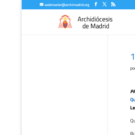
webmaster@archimadrid.org
1
po
P
Qu
Le
Qu
Ru