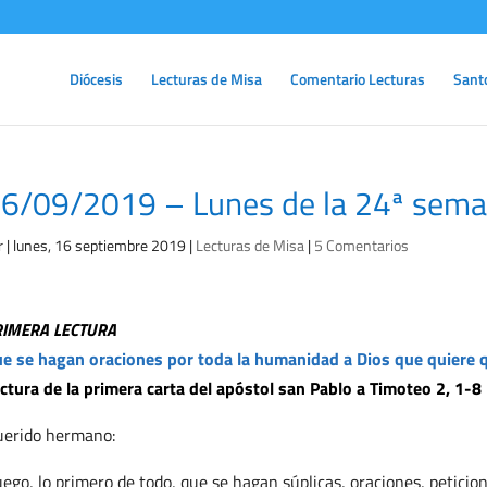
Diócesis
Lecturas de Misa
Comentario Lecturas
Sant
6/09/2019 – Lunes de la 24ª sema
r
|
lunes, 16 septiembre 2019
|
Lecturas de Misa
|
5 Comentarios
RIMERA LECTURA
e se hagan oraciones por toda la humanidad a Dios que quiere 
ctura de la primera carta del apóstol san Pablo a Timoteo 2, 1-8
erido hermano:
ego, lo primero de todo, que se hagan súplicas, oraciones, peticion