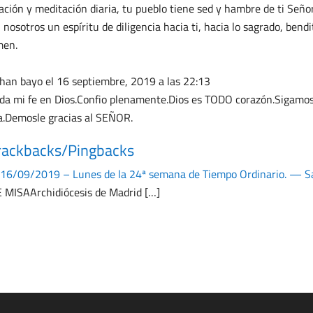
ación y meditación diaria, tu pueblo tiene sed y hambre de ti Seño
 nosotros un espíritu de diligencia hacia ti, hacia lo sagrado, be
men.
han bayo
el 16 septiembre, 2019 a las 22:13
da mi fe en Dios.Confio plenamente.Dios es TODO corazón.Sigam
a.Demosle gracias al SEÑOR.
rackbacks/Pingbacks
16/09/2019 – Lunes de la 24ª semana de Tiempo Ordinario. — S
 MISAArchidiócesis de Madrid […]