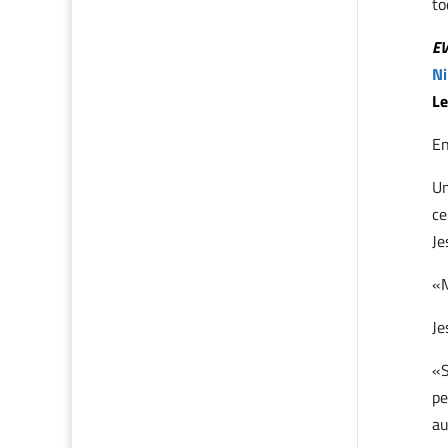
to
E
Ni
Le
En
Un
ce
Je
«M
Je
«S
pe
au