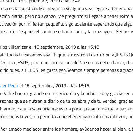
aristo
el 16 septiembre, 2019 a las 8:46
 esa es la cuestión. Me pregunto si alguna vez llegaré a tener una
ación diaria, pero no avanzo. Me pregunto si llegaré a tener éxito
tivación por mi fe tan pequeña, sigo adelante esperando que algun
bosante. Después el camino se haría llano y la cruz ligera. Señor:
rlos villamizar
el 16 septiembre, 2019 a las 15:10
ala todos tuviesemos esa FE que le mostro el centurion a JESUS.Q
OS , o a JESUS, para que todo se nos de.No se nos debe olvidar, de 
dido,pues, a ELLOS les gusta eso.Seamos siempre personas agrade
vier Peña
el 16 septiembre, 2019 a las 18:15
 Padre bueno, grande en misericordia y bondad te doy gracias en es
rsonas que se nutren a diario de tu palabra y de tu verdad, gracia
biernan, dale la sabiduría necesaria para que se fomente la paz en
gnos hijos tuyos, no permitas que el enemigo malo nos intrigue, pe
ñor amado mediador entre los hombre, ayúdanos hacer el bien, a bu