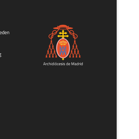
ueden
g