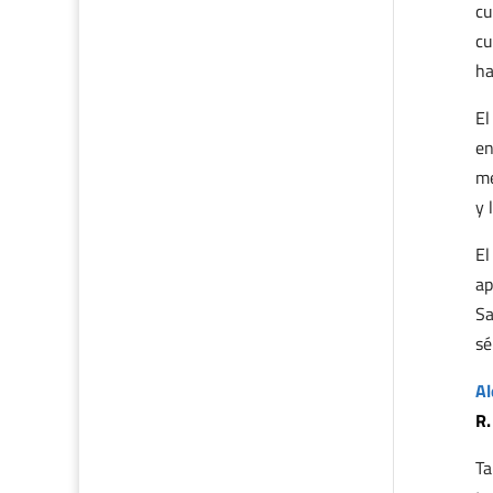
cu
cu
ha
El
en
me
y 
El
ap
Sa
sé
Al
R.
Ta