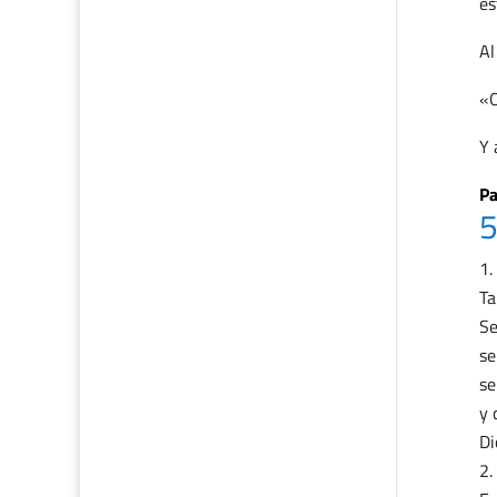
es
Al
«O
Y 
Pa
5
Ta
Se
se
se
y 
Di