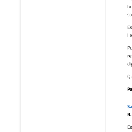
hu
so
Es
ll
Pu
re
di
Qu
Pa
Sa
R.
Es