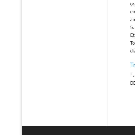
or
en
a
Et
To
di
T
DE