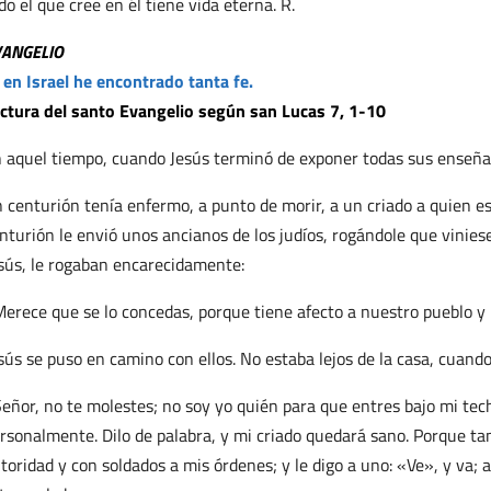
do el que cree en él tiene vida eterna. R.
VANGELIO
 en Israel he encontrado tanta fe.
ctura del santo Evangelio según san Lucas 7, 1-10
 aquel tiempo, cuando Jesús terminó de exponer todas sus enseña
 centurión tenía enfermo, a punto de morir, a un criado a quien es
nturión le envió unos ancianos de los judíos, rogándole que viniese
sús, le rogaban encarecidamente:
erece que se lo concedas, porque tiene afecto a nuestro pueblo y 
sús se puso en camino con ellos. No estaba lejos de la casa, cuando
eñor, no te molestes; no soy yo quién para que entres bajo mi tec
rsonalmente. Dilo de palabra, y mi criado quedará sano. Porque 
toridad y con soldados a mis órdenes; y le digo a uno: «Ve», y va; a