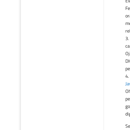
Ev
Fe
or
mo
re
ca
Oj
DI
pe
Ja
Oh
pe
go
di
Se