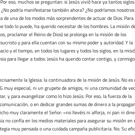
 Por eso, muchos se preguntan: si Jesús vivió hace ya tantos siglos
? ¿No podría manifestarse también ahora? ¿No podríamos nosotros
bla de una de los modos más sorprendentes de actuar de Dios. Para
ue todo lo puede, ha querido necesitar de los hombres. La misión d
os, proclamar el Reino de Dios) se prolonga en la misión de los
esucristo y para ella cuentan con su mismo poder y autoridad. Y la
acio y el tiempo, en todos los lugares y todos los siglos, en la misi
esia para llegar a todos. Jesús ha querido contar contigo, y conmigo
ecisamente la Iglesia: la continuadora de la misión de Jesús. No es
NG muy especial, ni un grupete de amigos, ni una comunidad de ve
ar, y para evangelizar como lo hizo Jesús. Por eso, la fuerza de la
 comunicación, o en dedicar grandes sumas de dinero a la propaga
cho muy claramente el Señor: «no llevéis ni alforja, ni pan ni dine
sia no confía en los medios materiales para asegurar su misión en 
tegia muy pensada o una cuidada campaña publicitaria. No. Su efi