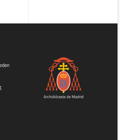
ueden
g