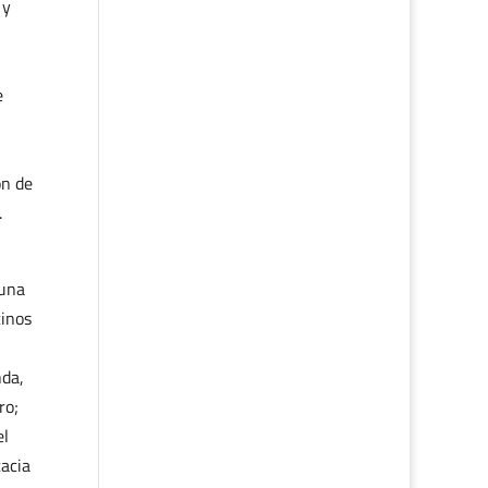
 y
e
ón de
.
 una
cinos
nda,
ro;
el
cacia