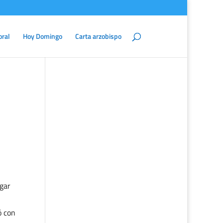
oral
Hoy Domingo
Carta arzobispo
ugar
ó con