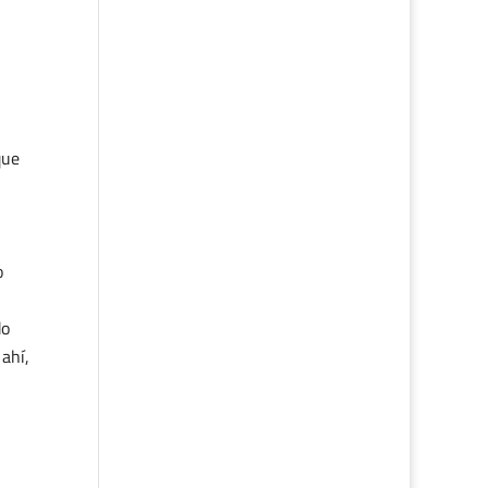
que
o
do
 ahí,