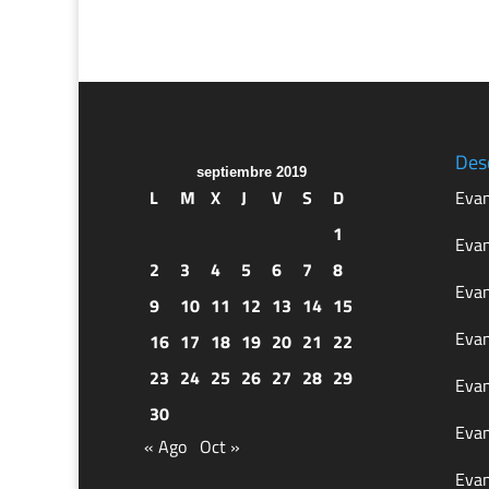
Des
septiembre 2019
L
M
X
J
V
S
D
Evan
1
Evan
2
3
4
5
6
7
8
Evan
9
10
11
12
13
14
15
Evan
16
17
18
19
20
21
22
23
24
25
26
27
28
29
Evan
30
Evan
« Ago
Oct »
Evan