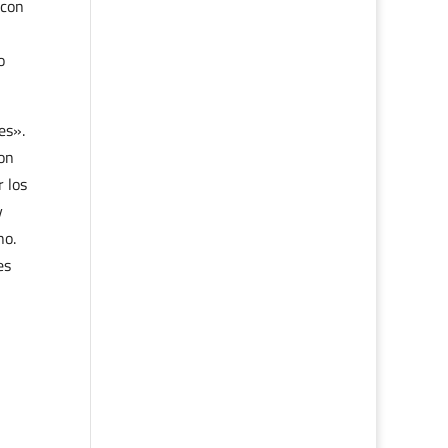
 con
o
es».
on
 los
y
no.
es