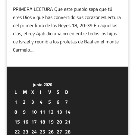
PRIMERA LECTURA Que este pueblo sepa que tú
eres Dios y que has convertido sus corazonesLectura
del primer libro de los Reyes 18, 20-39 En aquellos
días, el rey Ajab dio una orden entre todos los hijos
de Israel y reunió a los profetas de Baal en el monte
Carmelo....
junio 2020
L
M
X
J
V
S
D
1
2
3
4
5
6
7
8
9
10
11
12
13
14
15
16
17
18
19
20
21
22
23
24
25
26
27
28