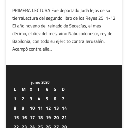
PRIMERA LECTURA Fue deportado Judá lejos de su
tierraLectura del segundo libro de los Reyes 25, 1-12
El año noveno del reinado de Sedecías, el mes
décimo, el diez del mes, vino Nabucodonosor, rey de
Babilonia, con todo su ejército contra Jerusalén.
Acampó contra ella...
junio 2020
L
M
X
J
V
S
D
1
2
3
4
5
6
7
8
9
10
11
12
13
14
15
16
17
18
19
20
21
22
23
24
25
26
27
28