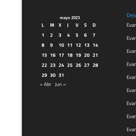
Des
mayo 2023
L
M
X
J
V
S
D
Evan
1
2
3
4
5
6
7
Evan
8
9
10
11
12
13
14
Evan
15
16
17
18
19
20
21
Evan
22
23
24
25
26
27
28
29
30
31
Evan
« Abr
Jun »
Evan
Evan
Evan
Evan