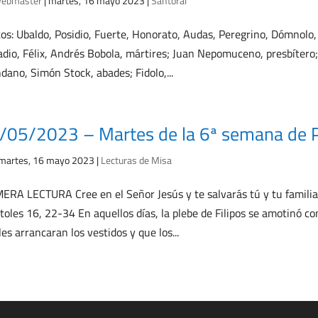
ebmaster
|
martes, 16 mayo 2023
|
Santoral
os: Ubaldo, Posidio, Fuerte, Honorato, Audas, Peregrino, Dómnolo, o
dio, Félix, Andrés Bobola, mártires; Juan Nepomuceno, presbítero
dano, Simón Stock, abades; Fidolo,...
/05/2023 – Martes de la 6ª semana de 
martes, 16 mayo 2023
|
Lecturas de Misa
ERA LECTURA Cree en el Señor Jesús y te salvarás tú y tu familia.L
toles 16, 22-34 En aquellos días, la plebe de Filipos se amotinó co
les arrancaran los vestidos y que los...