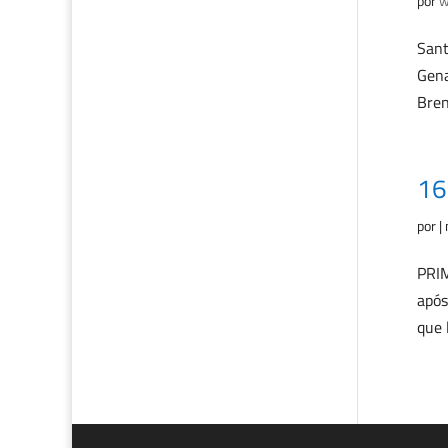
por
w
Sant
Gena
Bren
16
por
|
PRIM
após
que 