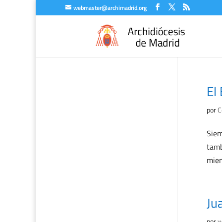
webmaster@archimadrid.org
El
por
C
Siem
tamb
miem
Ju
por
w