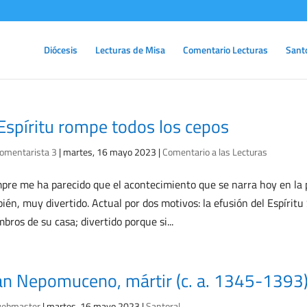
Diócesis
Lecturas de Misa
Comentario Lecturas
Sant
 Espíritu rompe todos los cepos
omentarista 3
|
martes, 16 mayo 2023
|
Comentario a las Lecturas
pre me ha parecido que el acontecimiento que se narra hoy en la
ién, muy divertido. Actual por dos motivos: la efusión del Espíritu
bros de su casa; divertido porque si...
an Nepomuceno, mártir (c. a. 1345-1393
ebmaster
|
martes, 16 mayo 2023
|
Santoral