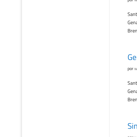
Sant
Gena
Bren
Ge
por
w
Sant
Gena
Bren
Si