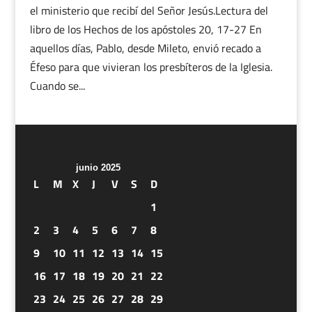
el ministerio que recibí del Señor Jesús.Lectura del
libro de los Hechos de los apóstoles 20, 17-27 En
aquellos días, Pablo, desde Mileto, envió recado a
Éfeso para que vivieran los presbíteros de la Iglesia.
Cuando se...
junio 2025
L
M
X
J
V
S
D
1
2
3
4
5
6
7
8
9
10
11
12
13
14
15
16
17
18
19
20
21
22
23
24
25
26
27
28
29