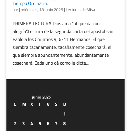
Tiempo Ordinario.
por
|
miércoles, 18 junio 2025
|
Lecturas de Misa
PRIMERA LECTURA Dios ama “al que da con
alegría”.Lectura de la segunda carta del apóstol san
Pablo a los Corintios 9, 6-11 Hermanos: El que
siembra tacañamente, tacañamente cosechará; el
que siembra abundantemente, abundantemente
cosechará. Cada uno dé como le dicte...
junio 2025
L
M
X
J
V
S
D
1
2
3
4
5
6
7
8