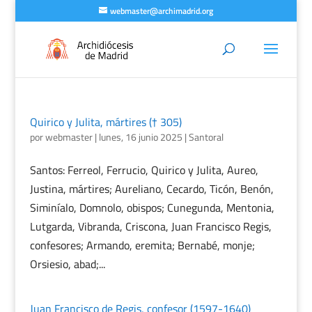
webmaster@archimadrid.org
Quirico y Julita, mártires († 305)
por
webmaster
|
lunes, 16 junio 2025
|
Santoral
Santos: Ferreol, Ferrucio, Quirico y Julita, Aureo,
Justina, mártires; Aureliano, Cecardo, Ticón, Benón,
Siminíalo, Domnolo, obispos; Cunegunda, Mentonia,
Lutgarda, Vibranda, Criscona, Juan Francisco Regis,
confesores; Armando, eremita; Bernabé, monje;
Orsiesio, abad;...
Juan Francisco de Regis, confesor (1597-1640)