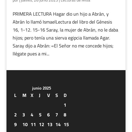
PRIMERA LECTURA Hagar dio un hijo a Abrán, y
Abrán lo llamó IsmaelLectura del libro del Génesis
16, 1-12. 15-16 Saray, la mujer de Abrán, no le daba
hijos; pero tenía una sierva egipcia llamada Agar.
Saray dijo a Abrán: «El Señor no me concede hijos;
llégate pues a mi...
junio 2025
L
M
X
J
V
S
D
1
2
3
4
5
6
7
8
9
10
11
12
13
14
15