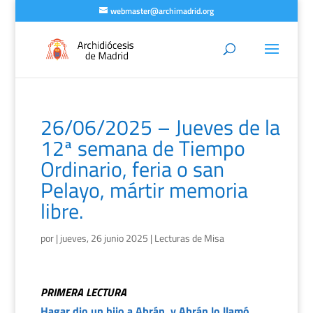
webmaster@archimadrid.org
26/06/2025 – Jueves de la
12ª semana de Tiempo
Ordinario, feria o san
Pelayo, mártir memoria
libre.
por
|
jueves, 26 junio 2025
|
Lecturas de Misa
PRIMERA LECTURA
Hagar dio un hijo a Abrán, y Abrán lo llamó