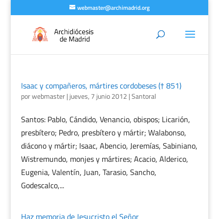
webmaster@archimadrid.org
Isaac y compañeros, mártires cordobeses († 851)
por
webmaster
|
jueves, 7 junio 2012
|
Santoral
Santos: Pablo, Cándido, Venancio, obispos; Licarión,
presbítero; Pedro, presbítero y mártir; Walabonso,
diácono y mártir; Isaac, Abencio, Jeremías, Sabiniano,
Wistremundo, monjes y mártires; Acacio, Alderico,
Eugenia, Valentín, Juan, Tarasio, Sancho,
Godescalco,...
Haz memoria de Jesucristo el Señor