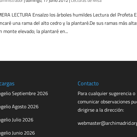
dministrador
|
domingo, 17 junio 2012
|
Lecturas de Misa
ERA LECTURA Ensalzo los árboles humildes Lectura del Profeta Ez
ncaré una rama del alto cedro y la plantaré.De sus ramas más altas
n monte elevado; la plantaré en...
cargas
Contacto
gelio Septiembre 2026
Para cualquier sugerencia o
comunicar observaciones p
gelio Agosto 2026
dirigirse a la dirección:
gelio Julio 2026
webmaster@archimadrid.or
gelio Junio 2026