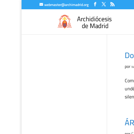
webmaster@archimadrid.org
Do
por
w
Come
undé
sile
ÁR
por
C