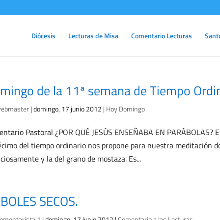
Diócesis
Lecturas de Misa
Comentario Lecturas
Sant
mingo de la 11ª semana de Tiempo Ordi
ebmaster
|
domingo, 17 junio 2012
|
Hoy Domingo
ntario Pastoral ¿POR QUÉ JESÚS ENSEÑABA EN PARÁBOLAS? El tex
cimo del tiempo ordinario nos propone para nuestra meditación dos
nciosamente y la del grano de mostaza. Es...
BOLES SECOS.
omentarista 1
|
domingo, 17 junio 2012
|
Comentario a las Lecturas