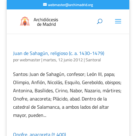
webmaster@archimadrid.org
Juan de Sahagún, religioso (c. a. 1430-1479)
por
webmaster
|
martes, 12 junio 2012
|
Santoral
Santos: Juan de Sahagún, confesor; León III, papa;
Olimpio, Anfión, Nicolás, Esquilo, Gereboldo, obispos;
Antonina, Basílides, Cirino, Nabor, Nazario, mártires;
Onofre, anacoreta; Plácido, abad. Dentro de la
catedral de Salamanca, a ambos lados del altar
mayor, pueden...
Onofre, anacoreta († 400)