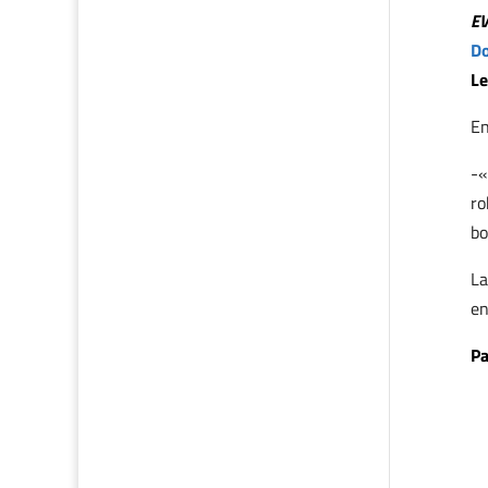
E
Do
Le
En
-«
ro
bo
La
en
Pa