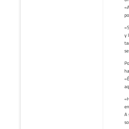
«A
po
«S
y 
ta
se
Po
ha
«É
aq
«H
en
A 
so