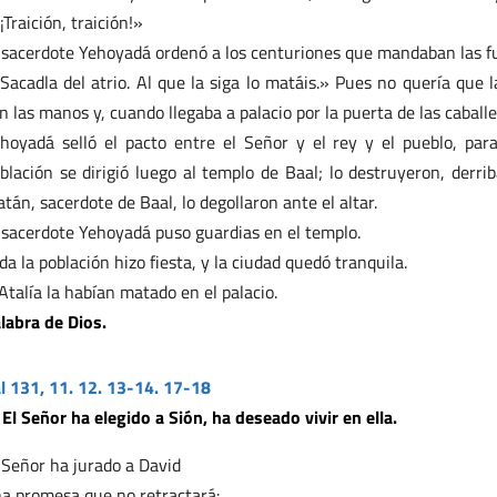
¡Traición, traición!»
 sacerdote Yehoyadá ordenó a los centuriones que mandaban las f
Sacadla del atrio. Al que la siga lo matáis.» Pues no quería que
n las manos y, cuando llegaba a palacio por la puerta de las caballer
hoyadá selló el pacto entre el Señor y el rey y el pueblo, par
blación se dirigió luego al templo de Baal; lo destruyeron, derri
tán, sacerdote de Baal, lo degollaron ante el altar.
 sacerdote Yehoyadá puso guardias en el templo.
da la población hizo fiesta, y la ciudad quedó tranquila.
Atalía la habían matado en el palacio.
labra de Dios.
l 131, 11. 12. 13-14. 17-18
 El Señor ha elegido a Sión, ha deseado vivir en ella.
 Señor ha jurado a David
a promesa que no retractará: