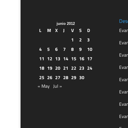
Des
junio 2012
L
M
X
J
V
S
D
Evan
1
2
3
Evan
4
5
6
7
8
9
10
Evan
11
12
13
14
15
16
17
Evan
18
19
20
21
22
23
24
25
26
27
28
29
30
Evan
« May
Jul »
Evan
Evan
Evan