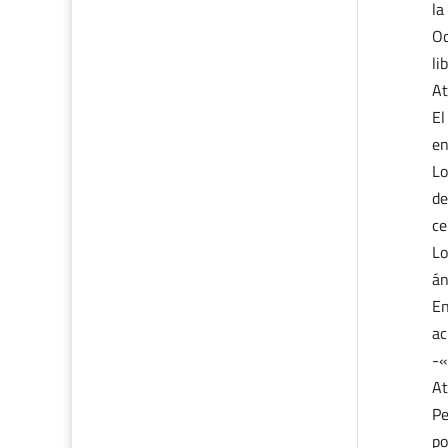
la
Oc
li
At
El
en
Lo
de
ce
Lo
án
En
ac
-«
At
Pe
po