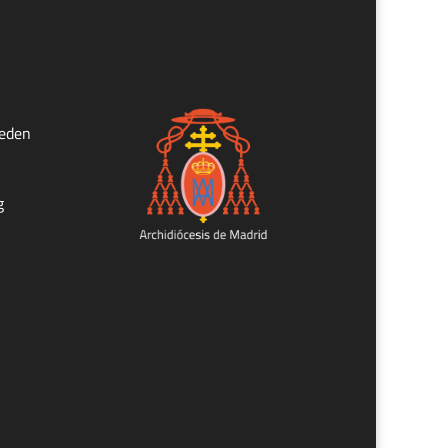
ueden
g