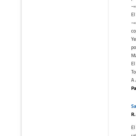
-«
El
-«
co
Ye
po
Ma
El
To
A 
Pa
Sa
R.
El
un