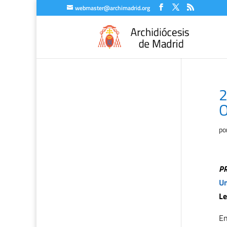
webmaster@archimadrid.org
2
O
po
P
Un
Le
En