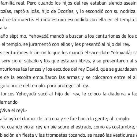
 familia real. Pero cuando los hijos del rey estaban siendo asesi
ozías, raptó a Joás, hijo de Ocozías, y lo escondió con su nodriza e
bró de la muerte. El niño estuvo escondido con ella en el templo 
alía.
 año séptimo, Yehoyadá mandó a buscar a los centuriones de los car
 el templo, se juramentó con ellos y les presentó al hijo del rey.
s centuriones hicieron lo que les mandó el sacerdote Yehoyadá; c
 servicio el sábado y los que estaban libres, y se presentaron al
nturiones las lanzas y los escudos del rey David, que se guardaban
s de la escolta empuñaron las armas y se colocaron entre el al
gulo norte del templo, para proteger al rey.
tonces Yehoyadá sacó al hijo del rey, le colocó la diadema y las
lamando:
¡Viva el rey!»
alía oyó el clamor de la tropa y se fue hacia la gente, al templo.
ro, cuando vio al rey en pie sobre el estrado, como es costumbre, ya
blación en fiesta y las trompetas tocando, se rasgó las vestiduras y