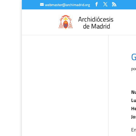
webmaster@archimadrid.org
G
po
Nu
Lu
He
Jo
En