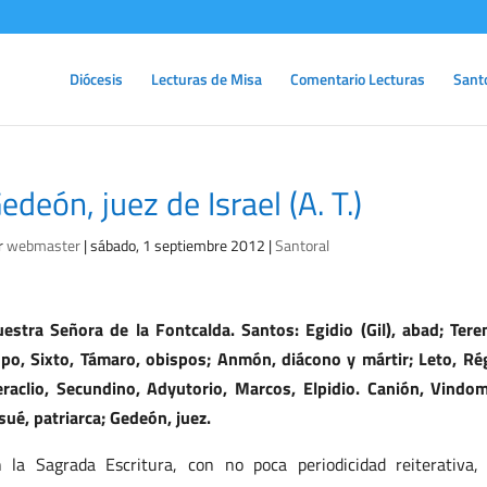
Diócesis
Lecturas de Misa
Comentario Lecturas
Sant
edeón, juez de Israel (A. T.)
r
webmaster
|
sábado, 1 septiembre 2012
|
Santoral
estra Señora de la Fontcalda. Santos: Egidio (Gil), abad; Teren
po, Sixto, Támaro, obispos; Anmón, diácono y mártir; Leto, Rég
raclio, Secundino, Adyutorio, Marcos, Elpidio. Canión, Vindomi
sué, patriarca; Gedeón, juez.
 la Sagrada Escritura, con no poca periodicidad reiterativa