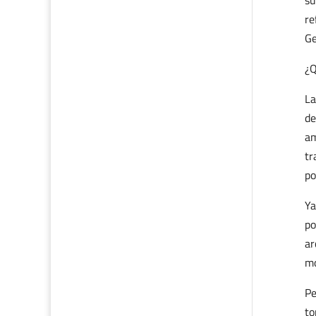
su
re
Ge
¿Q
La
de
am
tr
po
Ya
po
ar
mo
Pe
to