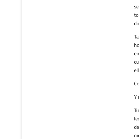
se
to
di
Ta
ho
en
cu
el
Co
Y 
Tu
le
de
mo