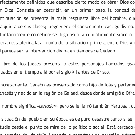
rfectamente definidos que describe cierto modo de obrar Dios c
n Dios. Consiste en describir, en un primer paso, la bondad d
ntinuación se presenta la mala respuesta libre del hombre, qu
alquiera de sus clases; luego viene el consecuente castigo divino,
luntariamente cometido; se llega así al arrepentimiento sincero 
eda restablecida la armonía de la situación primera entre Dios y
l parece ser la intervención divina en tiempos de Gedeón.
 libro de los Jueces presenta a estos personajes llamados
«Jue
tuados en el tiempo allá por el siglo XII antes de Cristo.
ncretamente, Gedeón es presentado como hijo de Joás y pertenecie
nasés y nacido en la región de Galaad, desde donde emigró a Ofra 
 nombre significa
«cortador»
; pero se le llamó también Yerubaal, q
 situación del pueblo en su época es de puro desastre tanto si se l
tudia desde el punto de mira de lo político o social. Está cercad