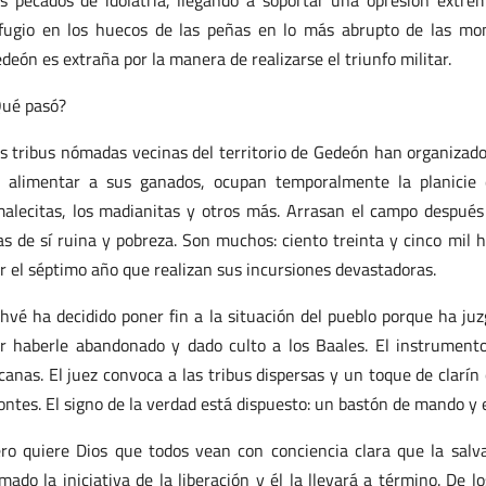
s pecados de idolatría, llegando a soportar una opresión extre
fugio en los huecos de las peñas en lo más abrupto de las mont
deón es extraña por la manera de realizarse el triunfo militar.
ué pasó?
s tribus nómadas vecinas del territorio de Gedeón han organizado 
 alimentar a sus ganados, ocupan temporalmente la planicie 
alecitas, los madianitas y otros más. Arrasan el campo después
as de sí ruina y pobreza. Son muchos: ciento treinta y cinco mil
r el séptimo año que realizan sus incursiones devastadoras.
hvé ha decidido poner fin a la situación del pueblo porque ha juz
r haberle abandonado y dado culto a los Baales. El instrumento
canas. El juez convoca a las tribus dispersas y un toque de clarín
ntes. El signo de la verdad está dispuesto: un bastón de mando y e
ro quiere Dios que todos vean con conciencia clara que la salv
mado la iniciativa de la liberación y él la llevará a término. De