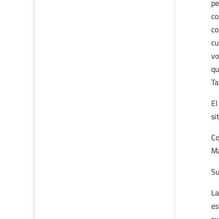
pe
co
co
cu
vo
qu
Ta
El
si
Co
Ma
Su
La
es