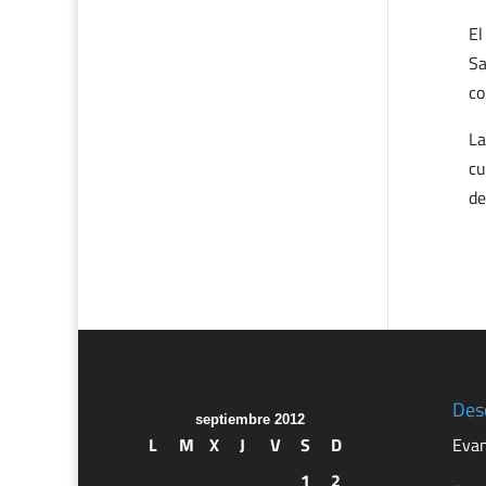
El
Sa
co
La
cu
de
Des
septiembre 2012
L
M
X
J
V
S
D
Evan
1
2