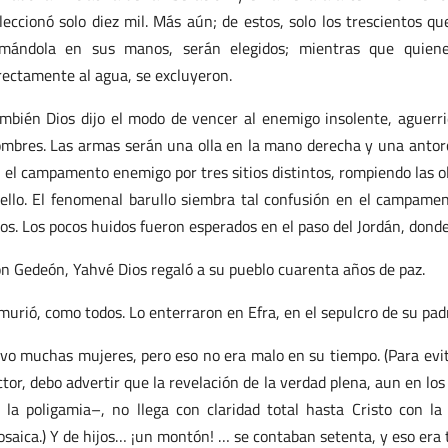
leccionó solo diez mil. Más aún; de estos, solo los trescientos q
mándola en sus manos, serán elegidos; mientras que quienes 
rectamente al agua, se excluyeron.
mbién Dios dijo el modo de vencer al enemigo insolente, aguerr
mbres. Las armas serán una olla en la mano derecha y una antorcha
 el campamento enemigo por tres sitios distintos, rompiendo las o
ello. El fenomenal barullo siembra tal confusión en el campam
los. Los pocos huidos fueron esperados en el paso del Jordán, donde
n Gedeón, Yahvé Dios regaló a su pueblo cuarenta años de paz.
murió, como todos. Lo enterraron en Efra, en el sepulcro de su padr
vo muchas mujeres, pero eso no era malo en su tiempo. (Para evita
ctor, debo advertir que la revelación de la verdad plena, aun en lo
 la poligamia–, no llega con claridad total hasta Cristo con la
saica.) Y de hijos… ¡un montón! … se contaban setenta, y eso era 