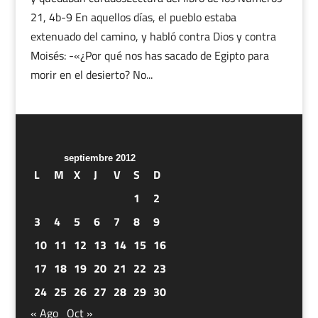
21, 4b-9 En aquellos días, el pueblo estaba
extenuado del camino, y habló contra Dios y contra
Moisés: -«¿Por qué nos has sacado de Egipto para
morir en el desierto? No...
septiembre 2012
L
M
X
J
V
S
D
1
2
3
4
5
6
7
8
9
10
11
12
13
14
15
16
17
18
19
20
21
22
23
24
25
26
27
28
29
30
« Ago
Oct »