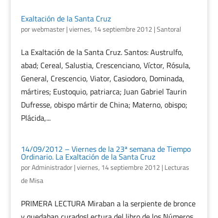
Exaltación de la Santa Cruz
por
webmaster
|
viernes, 14 septiembre 2012
|
Santoral
La Exaltación de la Santa Cruz. Santos: Austrulfo,
abad; Cereal, Salustia, Crescenciano, Víctor, Rósula,
General, Crescencio, Viator, Casiodoro, Dominada,
mártires; Eustoquio, patriarca; Juan Gabriel Taurin
Dufresse, obispo mártir de China; Materno, obispo;
Plácida,...
14/09/2012 – Viernes de la 23ª semana de Tiempo
Ordinario. La Exaltación de la Santa Cruz
por
Administrador
|
viernes, 14 septiembre 2012
|
Lecturas
de Misa
PRIMERA LECTURA Miraban a la serpiente de bronce
y quedaban curadosLectura del libro de los Números