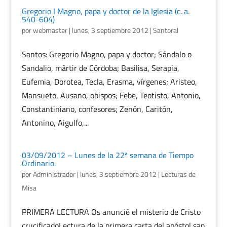
Gregorio I Magno, papa y doctor de la Iglesia (c. a.
540-604)
por
webmaster
|
lunes, 3 septiembre 2012
|
Santoral
Santos: Gregorio Magno, papa y doctor; Sándalo o
Sandalio, mártir de Córdoba; Basilisa, Serapia,
Eufemia, Dorotea, Tecla, Erasma, vírgenes; Aristeo,
Mansueto, Ausano, obispos; Febe, Teotisto, Antonio,
Constantiniano, confesores; Zenón, Caritón,
Antonino, Aigulfo,...
03/09/2012 – Lunes de la 22ª semana de Tiempo
Ordinario.
por
Administrador
|
lunes, 3 septiembre 2012
|
Lecturas de
Misa
PRIMERA LECTURA Os anuncié el misterio de Cristo
crucificadoLectura de la primera carta del apóstol san