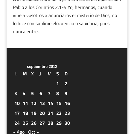
Pablo a los Corintios 2,1-5 Yo, hermanos, cuando
vine a vosotros a anunciaros el misterio de Dios, no
lo hice con sublime elocuencia o sabiduría, pues
nunca entre...
septiembre 2012
L
M
X
J
V
S
D
1
2
3
4
5
6
7
8
9
10
11
12
13
14
15
16
17
18
19
20
21
22
23
24
25
26
27
28
29
30
« Ago
Oct »