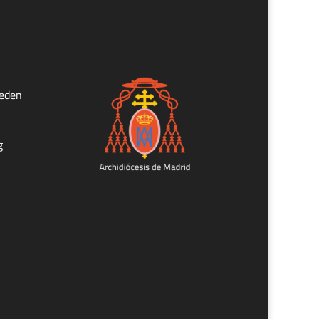
ueden
g