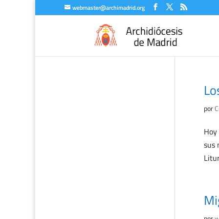
webmaster@archimadrid.org
Lo
por
C
Hoy 
sus 
Litu
Mi
por
w