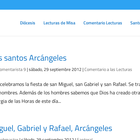
Diócesis
Lecturas de Misa
Comentario Lecturas
Sant
s santos Arcángeles
omentarista 9
|
sábado, 29 septiembre 2012
|
Comentario a las Lecturas
celebramos la fiesta de san Miguel, san Gabriel y san Rafael. Se t
nombres. Además de los hombres sabemos que Dios ha creado otras c
rgia de las Horas de este día...
guel, Gabriel y Rafael, Arcángeles
ebmaster
|
sábado, 29 septiembre 2012
|
Santoral