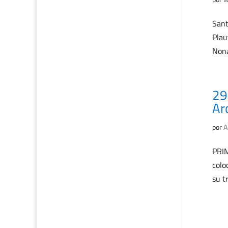
Sant
Plau
Nona
29
Ar
por
A
PRIM
colo
su t