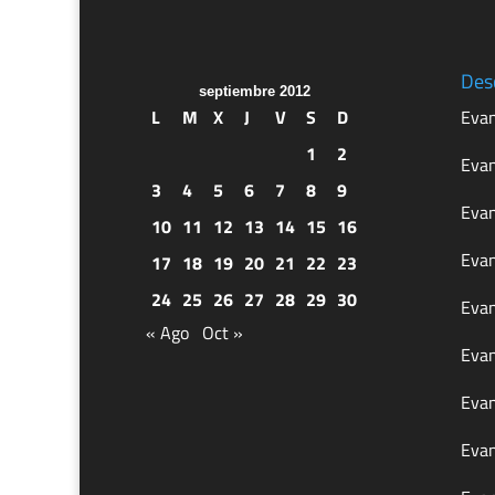
Des
septiembre 2012
L
M
X
J
V
S
D
Evan
1
2
Evan
3
4
5
6
7
8
9
Evan
10
11
12
13
14
15
16
Evan
17
18
19
20
21
22
23
24
25
26
27
28
29
30
Evan
« Ago
Oct »
Evan
Evan
Evan