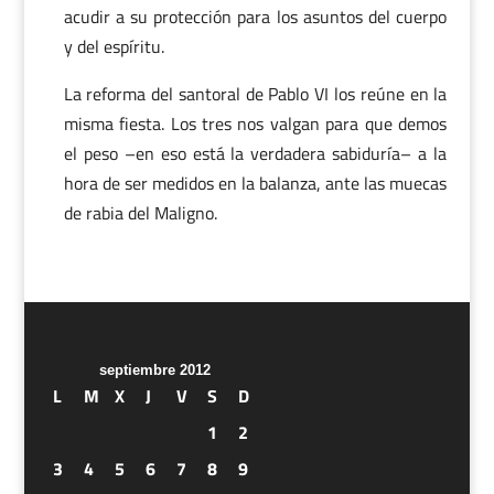
acudir a su protección para los asuntos del cuerpo
y del espíritu.
La reforma del santoral de Pablo VI los reúne en la
misma fiesta. Los tres nos valgan para que demos
el peso –en eso está la verdadera sabiduría– a la
hora de ser medidos en la balanza, ante las muecas
de rabia del Maligno.
septiembre 2012
L
M
X
J
V
S
D
1
2
3
4
5
6
7
8
9