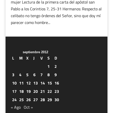
mujer Lectura de la primera carta del apóstol san
Pablo a los Corintios 7, 25-31 Hermanos: Respecto al
celibato no tengo órdenes del Señor, sino que doy mí
parecer como hombre...
septiembre 2012
L
M
X
J
V
S
D
1
2
3
4
5
6
7
8
9
10
11
12
13
14
15
16
17
18
19
20
21
22
23
24
25
26
27
28
29
30
« Ago
Oct »