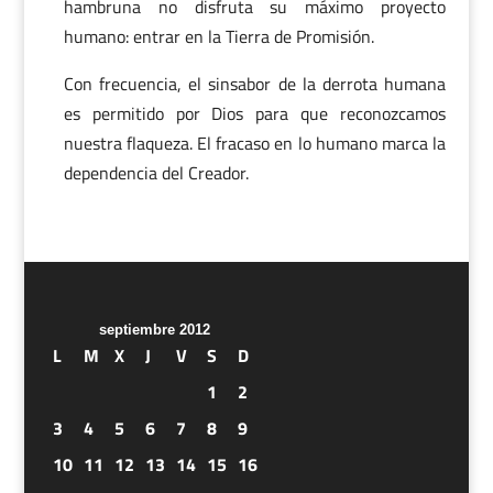
hambruna no disfruta su máximo proyecto
humano: entrar en la Tierra de Promisión.
Con frecuencia, el sinsabor de la derrota humana
es permitido por Dios para que reconozcamos
nuestra flaqueza. El fracaso en lo humano marca la
dependencia del Creador.
septiembre 2012
L
M
X
J
V
S
D
1
2
3
4
5
6
7
8
9
10
11
12
13
14
15
16