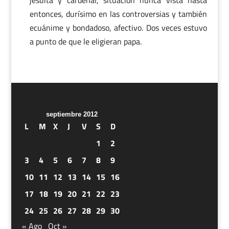
jesuita y cardenal, situación nunca vista hasta
entonces, durísimo en las controversias y también
ecuánime y bondadoso, afectivo. Dos veces estuvo
a punto de que le eligieran papa.
septiembre 2012
L
M
X
J
V
S
D
1
2
3
4
5
6
7
8
9
10
11
12
13
14
15
16
17
18
19
20
21
22
23
24
25
26
27
28
29
30
« Ago
Oct »