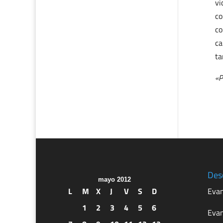
vi
co
co
ca
ta
«P
Des
mayo 2012
L
M
X
J
V
S
D
Evan
1
2
3
4
5
6
Evan