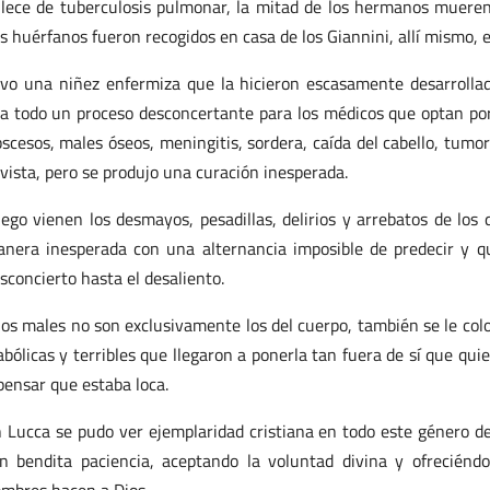
llece de tuberculosis pulmonar, la mitad de los hermanos mueren 
s huérfanos fueron recogidos en casa de los Giannini, allí mismo, 
vo una niñez enfermiza que la hicieron escasamente desarrollad
la todo un proceso desconcertante para los médicos que optan por 
scesos, males óseos, meningitis, sordera, caída del cabello, tumor 
 vista, pero se produjo una curación inesperada.
ego vienen los desmayos, pesadillas, delirios y arrebatos de los
nera inesperada con una alternancia imposible de predecir y q
sconcierto hasta el desaliento.
los males no son exclusivamente los del cuerpo, también se le col
abólicas y terribles que llegaron a ponerla tan fuera de sí que qu
pensar que estaba loca.
 Lucca se pudo ver ejemplaridad cristiana en todo este género 
n bendita paciencia, aceptando la voluntad divina y ofreciénd