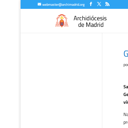
webmaster@archimadrid.org
G
po
Sa
Ge
ví
Na
pr