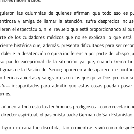
mbres hacen a Dios.
guieron las calumnias de quienes afirman que todo eso es pu
ntirosa y amiga de llamar la atención; sufre desprecios incl
ieren el espectáculo, ni el revuelo que está proporcionando al pu
rte de los cuidadores médicos que no se explican lo que está
ciente histérica que, además, presenta dificultades para ser reco
 dolerle la desatención o quizá indiferencia por parte del obispo Ju
so por lo excepcional de la situación ya que, cuando Gema ti
tigmas de la Pasión del Señor; aparecen y desaparecen espontán
n heridas abiertas y sangrantes con las que quiso Dios premiar s
istos»
incapacitados para admitir que estas cosas puedan pasar 
ernes.
 añaden a todo esto los fenómenos prodigiosos –como revelacione
 director espiritual, el pasionista padre Germán de San Estanislao.
 figura extraña fue discutida, tanto mientras vivió como después