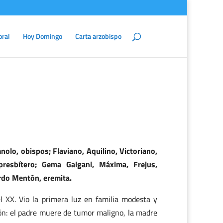
oral
Hoy Domingo
Carta arzobispo
olo, obispos; Flaviano, Aquilino, Victoriano,
presbítero; Gema Galgani, Máxima, Frejus,
rdo Mentón, eremita.
l XX. Vio la primera luz en familia modesta y
ión: el padre muere de tumor maligno, la madre