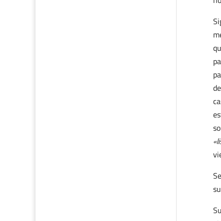
ho
Si
me
qu
pa
pa
de
ca
es
so
«l
vi
Se
su
Su