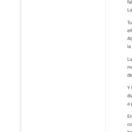
fa
Lo
Tu
el
Ab
la
Lu
ma
de
Y 
di
a 
En
co