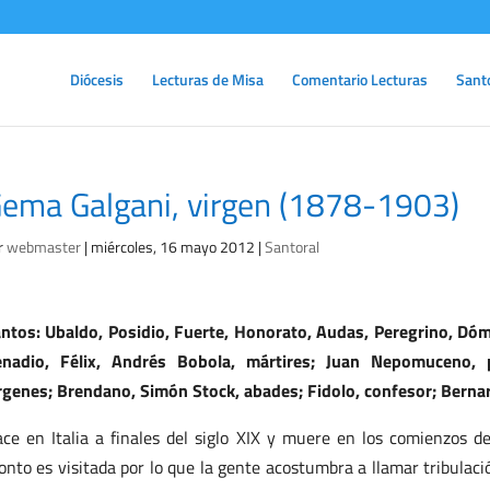
Diócesis
Lecturas de Misa
Comentario Lecturas
Sant
ema Galgani, virgen (1878-1903)
r
webmaster
|
miércoles, 16 mayo 2012
|
Santoral
ntos: Ubaldo, Posidio, Fuerte, Honorato, Audas, Peregrino, Dómn
nadio, Félix, Andrés Bobola, mártires; Juan Nepomuceno, 
rgenes; Brendano, Simón Stock, abades; Fidolo, confesor; Berna
ce en Italia a finales del siglo XIX y muere en los comienzos de
onto es visitada por lo que la gente acostumbra a llamar tribulac